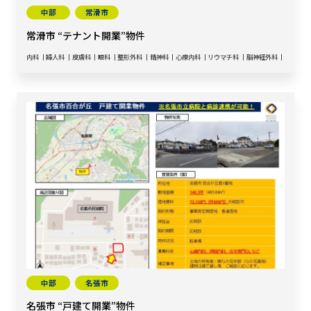
中部
常滑市
常滑市 “テナント開業”物件
内科
婦人科
皮膚科
眼科
整形外科
精神科
心療内科
リウマチ科
脳神経外科
中部
名張市
名張市 “戸建て開業”物件