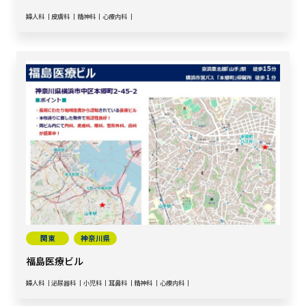
婦人科
皮膚科
精神科
心療内科
関東
神奈川県
福島医療ビル
婦人科
泌尿器科
小児科
耳鼻科
精神科
心療内科