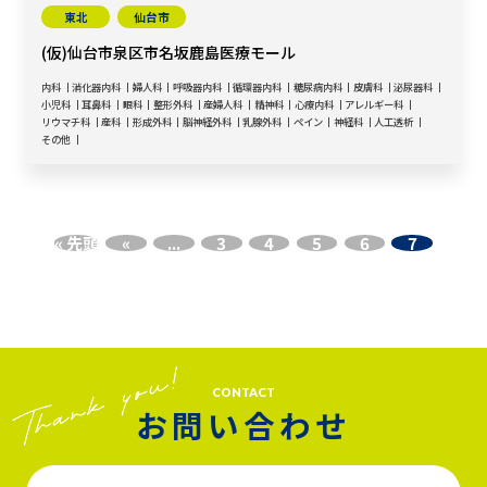
東北
仙台市
(仮)仙台市泉区市名坂鹿島医療モール
内科
消化器内科
婦人科
呼吸器内科
循環器内科
糖尿病内科
皮膚科
泌尿器科
小児科
耳鼻科
眼科
整形外科
産婦人科
精神科
心療内科
アレルギー科
リウマチ科
産科
形成外科
脳神経外科
乳腺外科
ペイン
神経科
人工透析
その他
« 先頭
«
...
3
4
5
6
7
CONTACT
お問い合わせ