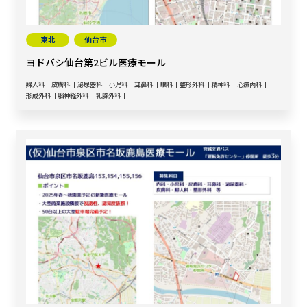
東北
仙台市
ヨドバシ仙台第2ビル医療モール
婦人科
皮膚科
泌尿器科
小児科
耳鼻科
眼科
整形外科
精神科
心療内科
形成外科
脳神経外科
乳腺外科