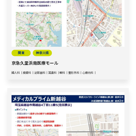
関東
神奈川県
京急久里浜南医療モール
婦人科
皮膚科
泌尿器科
耳鼻科
眼科
整形外科
心療内科