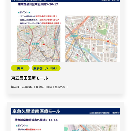
関東
東京都（２３区）
東五反田医療モール
婦人科
泌尿器科
耳鼻科
眼科
整形外科