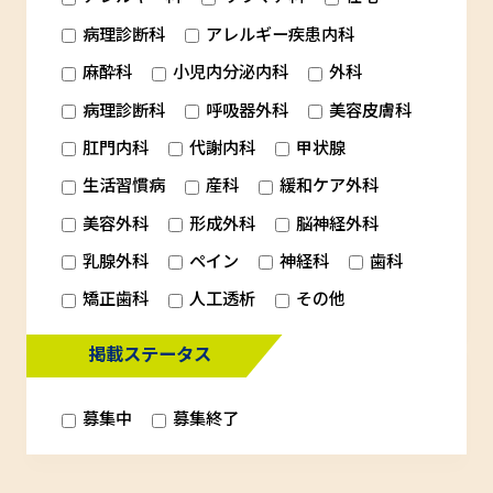
病理診断科
アレルギー疾患内科
麻酔科
小児内分泌内科
外科
病理診断科
呼吸器外科
美容皮膚科
肛門内科
代謝内科
甲状腺
生活習慣病
産科
緩和ケア外科
美容外科
形成外科
脳神経外科
乳腺外科
ペイン
神経科
歯科
矯正歯科
人工透析
その他
掲載ステータス
募集中
募集終了