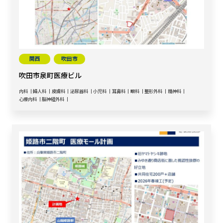
関西
吹田市
吹田市泉町医療ビル
内科
婦人科
皮膚科
泌尿器科
小児科
耳鼻科
眼科
整形外科
精神科
心療内科
脳神経外科