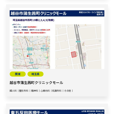
関東
埼玉県
越谷市蒲生茜町クリニックモール
婦人科
整形外科
精神科
心療内科
乳腺外科
その他