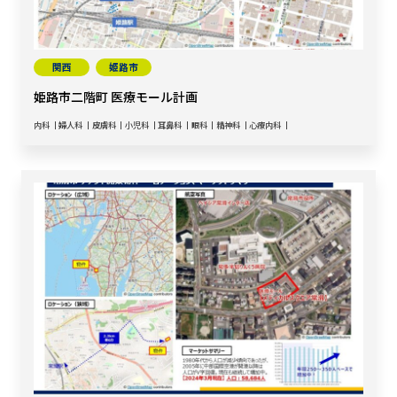
関西
姫路市
姫路市二階町 医療モール計画
内科
婦人科
皮膚科
小児科
耳鼻科
眼科
精神科
心療内科