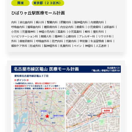
関東
東京都（２３区外）
ひばりヶ丘駅医療モール計画
内科
消化器内科
婦人科
腎臓内科
肝臓内科
脳神経内科
内視鏡内科
呼吸器内科
循環器内科
糖尿病内科
内分泌内科
皮膚科
小児皮膚科
泌尿器科
小児科
児童精神科
神経小児内科
耳鼻科
小児耳鼻科
眼科
整形外科
リハビリテーション科
産婦人科
精神科
心療内科
アレルギー科
リウマチ科
外科
病理診断科
呼吸器外科
肛門内科
代謝内科
甲状腺
生活習慣病
産科
緩和ケア外科
形成外科
脳神経外科
乳腺外科
ペイン
神経科
人工透析