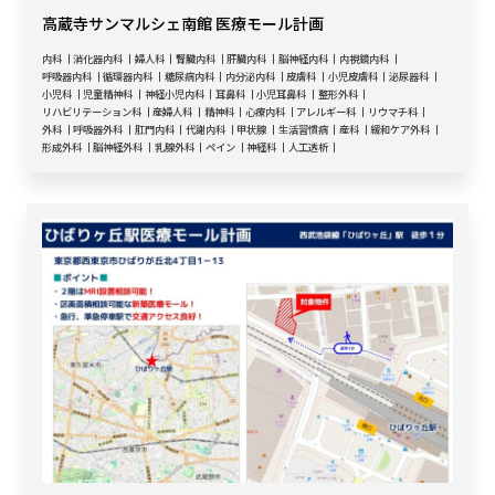
高蔵寺サンマルシェ南館 医療モール計画
内科
消化器内科
婦人科
腎臓内科
肝臓内科
脳神経内科
内視鏡内科
呼吸器内科
循環器内科
糖尿病内科
内分泌内科
皮膚科
小児皮膚科
泌尿器科
小児科
児童精神科
神経小児内科
耳鼻科
小児耳鼻科
整形外科
リハビリテーション科
産婦人科
精神科
心療内科
アレルギー科
リウマチ科
外科
呼吸器外科
肛門内科
代謝内科
甲状腺
生活習慣病
産科
緩和ケア外科
形成外科
脳神経外科
乳腺外科
ペイン
神経科
人工透析