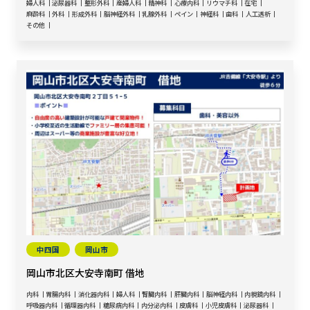
婦人科
泌尿器科
整形外科
産婦人科
精神科
心療内科
リウマチ科
在宅
麻酔科
外科
形成外科
脳神経外科
乳腺外科
ペイン
神経科
歯科
人工透析
その他
中四国
岡山市
岡山市北区大安寺南町 借地
内科
胃腸内科
消化器内科
婦人科
腎臓内科
肝臓内科
脳神経内科
内視鏡内科
呼吸器内科
循環器内科
糖尿病内科
内分泌内科
皮膚科
小児皮膚科
泌尿器科