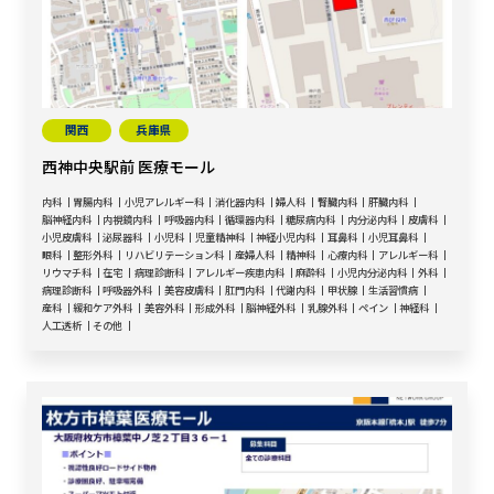
関西
兵庫県
西神中央駅前 医療モール
内科
胃腸内科
小児アレルギー科
消化器内科
婦人科
腎臓内科
肝臓内科
脳神経内科
内視鏡内科
呼吸器内科
循環器内科
糖尿病内科
内分泌内科
皮膚科
小児皮膚科
泌尿器科
小児科
児童精神科
神経小児内科
耳鼻科
小児耳鼻科
眼科
整形外科
リハビリテーション科
産婦人科
精神科
心療内科
アレルギー科
リウマチ科
在宅
病理診断科
アレルギー疾患内科
麻酔科
小児内分泌内科
外科
病理診断科
呼吸器外科
美容皮膚科
肛門内科
代謝内科
甲状腺
生活習慣病
産科
緩和ケア外科
美容外科
形成外科
脳神経外科
乳腺外科
ペイン
神経科
人工透析
その他