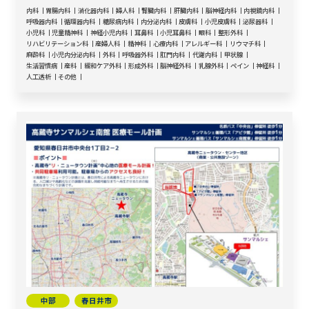
内科
胃腸内科
消化器内科
婦人科
腎臓内科
肝臓内科
脳神経内科
内視鏡内科
呼吸器内科
循環器内科
糖尿病内科
内分泌内科
皮膚科
小児皮膚科
泌尿器科
小児科
児童精神科
神経小児内科
耳鼻科
小児耳鼻科
眼科
整形外科
リハビリテーション科
産婦人科
精神科
心療内科
アレルギー科
リウマチ科
麻酔科
小児内分泌内科
外科
呼吸器外科
肛門内科
代謝内科
甲状腺
生活習慣病
産科
緩和ケア外科
形成外科
脳神経外科
乳腺外科
ペイン
神経科
人工透析
その他
中部
春日井市