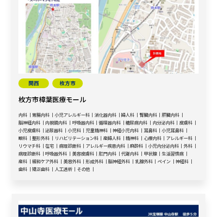
関西
枚方市
枚方市樟葉医療モール
内科
胃腸内科
小児アレルギー科
消化器内科
婦人科
腎臓内科
肝臓内科
脳神経内科
内視鏡内科
呼吸器内科
循環器内科
糖尿病内科
内分泌内科
皮膚科
小児皮膚科
泌尿器科
小児科
児童精神科
神経小児内科
耳鼻科
小児耳鼻科
眼科
整形外科
リハビリテーション科
産婦人科
精神科
心療内科
アレルギー科
リウマチ科
在宅
病理診断科
アレルギー疾患内科
麻酔科
小児内分泌内科
外科
病理診断科
呼吸器外科
美容皮膚科
肛門内科
代謝内科
甲状腺
生活習慣病
産科
緩和ケア外科
美容外科
形成外科
脳神経外科
乳腺外科
ペイン
神経科
歯科
矯正歯科
人工透析
その他