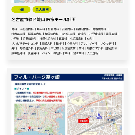
中部
名古屋市
名古屋市緑区篭山 医療モール計画
内科
消化器内科
婦人科
腎臓内科
肝臓内科
脳神経内科
内視鏡内科
呼吸器内科
循環器内科
糖尿病内科
内分泌内科
皮膚科
小児皮膚科
泌尿器科
小児科
児童精神科
神経小児内科
耳鼻科
小児耳鼻科
眼科
リハビリテーション科
産婦人科
精神科
心療内科
アレルギー科
リウマチ科
外科
呼吸器外科
代謝内科
甲状腺
生活習慣病
産科
緩和ケア外科
形成外科
脳神経外科
乳腺外科
ペイン
神経科
歯科
矯正歯科
人工透析