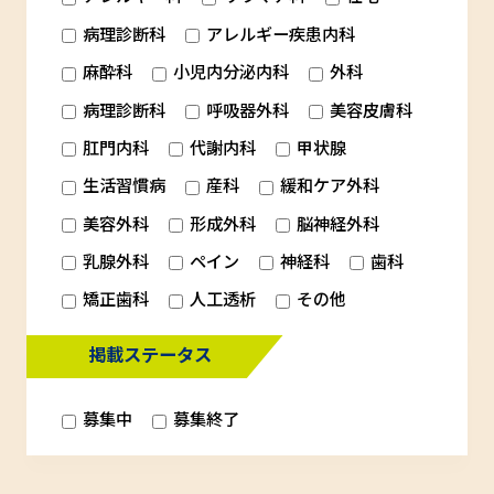
病理診断科
アレルギー疾患内科
麻酔科
小児内分泌内科
外科
病理診断科
呼吸器外科
美容皮膚科
肛門内科
代謝内科
甲状腺
生活習慣病
産科
緩和ケア外科
美容外科
形成外科
脳神経外科
乳腺外科
ペイン
神経科
歯科
矯正歯科
人工透析
その他
掲載ステータス
募集中
募集終了