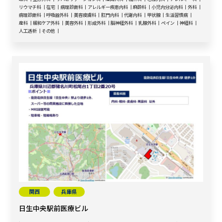
リウマチ科
在宅
病理診断科
アレルギー疾患内科
麻酔科
小児内分泌内科
外科
病理診断科
呼吸器外科
美容皮膚科
肛門内科
代謝内科
甲状腺
生活習慣病
産科
緩和ケア外科
美容外科
形成外科
脳神経外科
乳腺外科
ペイン
神経科
人工透析
その他
関西
兵庫県
日生中央駅前医療ビル