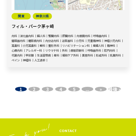
関東
神奈川県
フィル・パーク茅ヶ崎
内科
消化器内科
婦人科
腎臓内科
肝臓内科
内視鏡内科
呼吸器内科
循環器内科
糖尿病内科
内分泌内科
泌尿器科
小児科
児童精神科
神経小児内科
耳鼻科
小児耳鼻科
眼科
整形外科
リハビリテーション科
産婦人科
精神科
心療内科
アレルギー科
リウマチ科
外科
病理診断科
呼吸器外科
肛門内科
代謝内科
甲状腺
生活習慣病
産科
緩和ケア外科
美容外科
形成外科
乳腺外科
ペイン
神経科
人工透析
1
2
3
4
5
...
»
最後 »
CONTACT