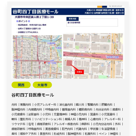
関西
大阪市
谷町四丁目医療モール
内科
胃腸内科
小児アレルギー科
消化器内科
婦人科
腎臓内科
肝臓内科
脳神経内科
内視鏡内科
呼吸器内科
循環器内科
糖尿病内科
内分泌内科
皮膚科
小児皮膚科
泌尿器科
小児科
児童精神科
神経小児内科
耳鼻科
小児耳鼻科
眼科
整形外科
リハビリテーション科
産婦人科
精神科
心療内科
アレルギー科
リウマチ科
在宅
病理診断科
アレルギー疾患内科
麻酔科
小児内分泌内科
外科
病理診断科
呼吸器外科
美容皮膚科
肛門内科
代謝内科
甲状腺
生活習慣病
産科
緩和ケア外科
美容外科
形成外科
脳神経外科
乳腺外科
ペイン
神経科