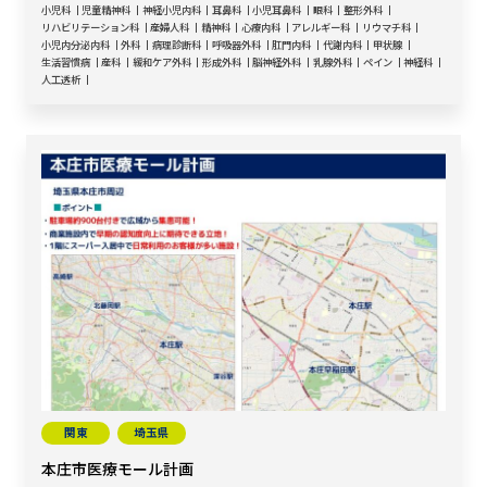
小児科
児童精神科
神経小児内科
耳鼻科
小児耳鼻科
眼科
整形外科
リハビリテーション科
産婦人科
精神科
心療内科
アレルギー科
リウマチ科
小児内分泌内科
外科
病理診断科
呼吸器外科
肛門内科
代謝内科
甲状腺
生活習慣病
産科
緩和ケア外科
形成外科
脳神経外科
乳腺外科
ペイン
神経科
人工透析
関東
埼玉県
本庄市医療モール計画