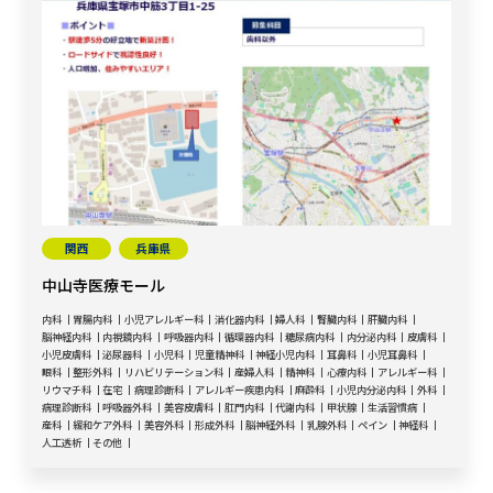
関西
兵庫県
中山寺医療モール
内科
胃腸内科
小児アレルギー科
消化器内科
婦人科
腎臓内科
肝臓内科
脳神経内科
内視鏡内科
呼吸器内科
循環器内科
糖尿病内科
内分泌内科
皮膚科
小児皮膚科
泌尿器科
小児科
児童精神科
神経小児内科
耳鼻科
小児耳鼻科
眼科
整形外科
リハビリテーション科
産婦人科
精神科
心療内科
アレルギー科
リウマチ科
在宅
病理診断科
アレルギー疾患内科
麻酔科
小児内分泌内科
外科
病理診断科
呼吸器外科
美容皮膚科
肛門内科
代謝内科
甲状腺
生活習慣病
産科
緩和ケア外科
美容外科
形成外科
脳神経外科
乳腺外科
ペイン
神経科
人工透析
その他