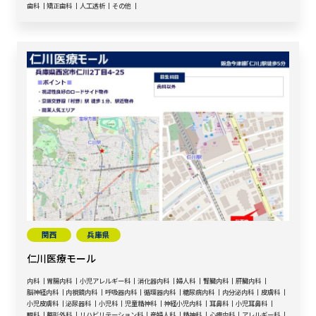
歯科
矯正歯科
人工透析
その他
関西
兵庫県
仁川医療モール
内科
胃腸内科
小児アレルギー科
消化器内科
婦人科
腎臓内科
肝臓内科
脳神経内科
内視鏡内科
呼吸器内科
循環器内科
糖尿病内科
内分泌内科
皮膚科
小児皮膚科
泌尿器科
小児科
児童精神科
神経小児内科
耳鼻科
小児耳鼻科
眼科
整形外科
リハビリテーション科
産婦人科
精神科
心療内科
アレルギー科