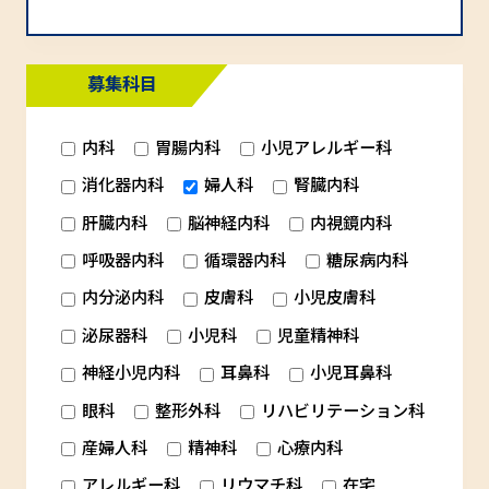
募集科目
内科
胃腸内科
小児アレルギー科
消化器内科
婦人科
腎臓内科
肝臓内科
脳神経内科
内視鏡内科
呼吸器内科
循環器内科
糖尿病内科
内分泌内科
皮膚科
小児皮膚科
泌尿器科
小児科
児童精神科
神経小児内科
耳鼻科
小児耳鼻科
眼科
整形外科
リハビリテーション科
産婦人科
精神科
心療内科
アレルギー科
リウマチ科
在宅