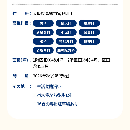
住 所：
大坂府高槻市宮野町１
募集科目：
内科
婦人科
皮膚科
泌尿器科
小児科
耳鼻科
眼科
整形外科
精神科
心療内科
脳神経外科
面積(坪) ：
1階区画①48.4坪 2階区画②48.4坪、区画
③45.3坪
時 期：
2026年秋以降(予定)
その他 ：
・生活道路沿い

・バス停から徒歩1分

・16台の専用駐車場あり