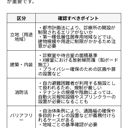
が重要です。
区分
確認すべきポイント
・都市計画法により、診療所の開設が
制限されるエリアがないか
立地（用途
・第一種低層住居専用地域などでは、
地域）
建物規模や用途に制限がかかるため注
意が必要
・診察室や待合室の面積基準
・X線室における放射線防護（鉛ボード
建築・内装
施工）
・プライバシー確保のための区画や扉
の設置など
・自力避難困難者が利用する施設とし
て扱われるため、規制が厳しい
消防法
・テナントの規模や階数によっては、
自動火災報知設備やスプリンクラーの
設置が必要になることも
・自治体条例により、通路幅の確保や
バリアフリ
多目的トイレの設置などが義務付けら
ー
れるケースがある
・地域ごとの基準確認が必要