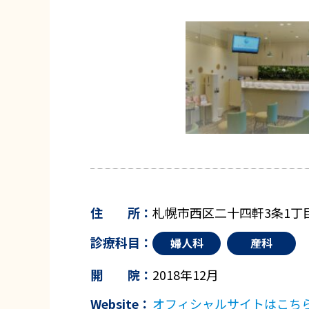
住 所：
札幌市西区二十四軒3条1丁
診療科目：
婦人科
産科
開 院：
2018年12月
Website：
オフィシャルサイトはこち