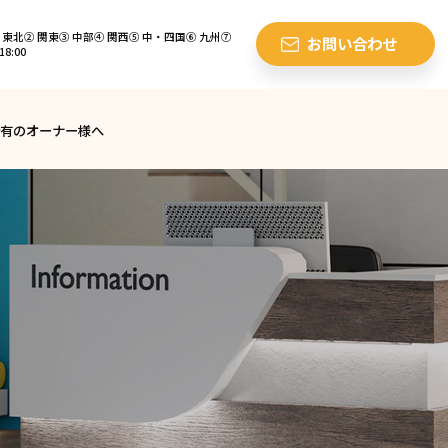
東北② 関東③ 中部④ 関西⑤ 中・四国⑥ 九州⑦
お問い合わせ
8:00
有のオーナー様へ