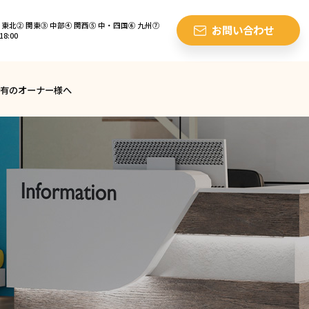
東北② 関東③ 中部④ 関西⑤ 中・四国⑥ 九州⑦
お問い合わせ
8:00
有のオーナー様へ