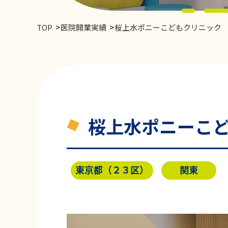
TOP
医院開業実績
桜上水ポニーこどもクリニック
桜上水ポニーこ
東京都（２３区）
関東