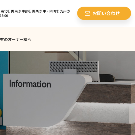
東北② 関東③ 中部④ 関西⑤ 中・四国⑥ 九州⑦
お問い合わせ
8:00
有のオーナー様へ