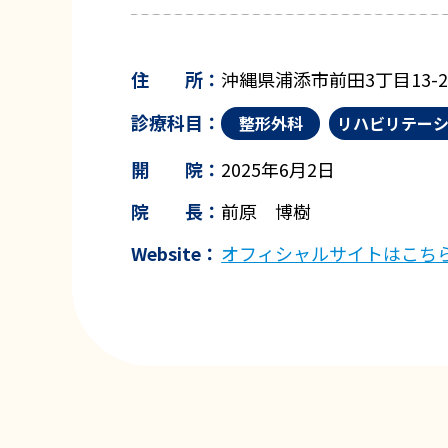
住 所：
沖縄県浦添市前田3丁目13-
診療科目：
整形外科
リハビリテー
開 院：
2025年6月2日
院 長：
前原 博樹
Website：
オフィシャルサイトはこち