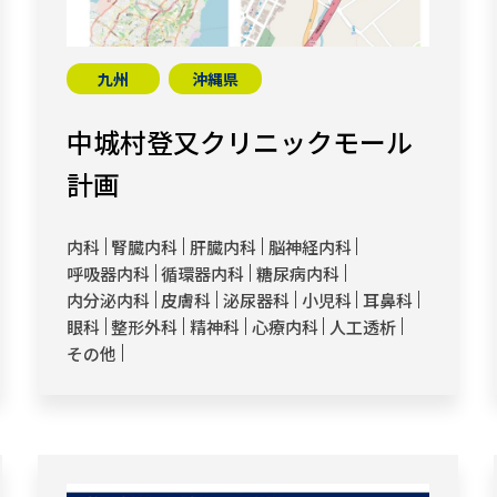
九州
沖縄県
中城村登又クリニックモール
計画
内科
腎臓内科
肝臓内科
脳神経内科
呼吸器内科
循環器内科
糖尿病内科
内分泌内科
皮膚科
泌尿器科
小児科
耳鼻科
眼科
整形外科
精神科
心療内科
人工透析
その他