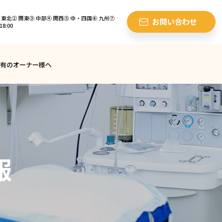
東北② 関東③ 中部④ 関西⑤ 中・四国⑥ 九州⑦
お問い合わせ
8:00
有のオーナー様へ
報