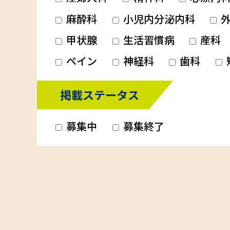
麻酔科
小児内分泌内科
外
甲状腺
生活習慣病
産科
ペイン
神経科
歯科
掲載ステータス
募集中
募集終了