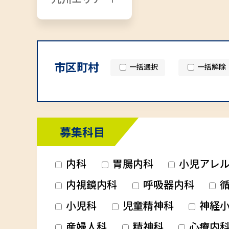
市区町村
一括選択
一括解除
募集科目
内科
胃腸内科
小児アレ
内視鏡内科
呼吸器内科
循
小児科
児童精神科
神経小
産婦人科
精神科
心療内