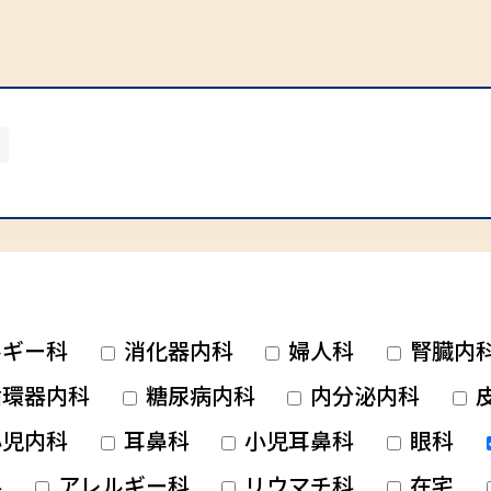
ルギー科
消化器内科
婦人科
腎臓内
環器内科
糖尿病内科
内分泌内科
児内科
耳鼻科
小児耳鼻科
眼科
科
アレルギー科
リウマチ科
在宅