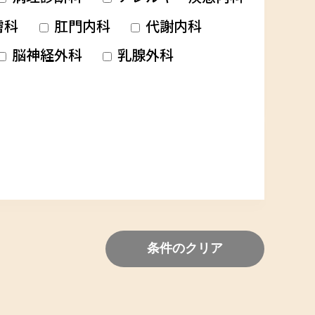
膚科
肛門内科
代謝内科
脳神経外科
乳腺外科
条件のクリア