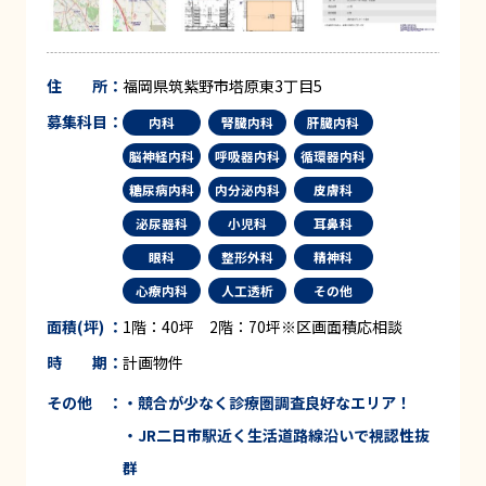
住 所：
福岡県筑紫野市塔原東3丁目5
募集科目：
内科
腎臓内科
肝臓内科
脳神経内科
呼吸器内科
循環器内科
糖尿病内科
内分泌内科
皮膚科
泌尿器科
小児科
耳鼻科
眼科
整形外科
精神科
心療内科
人工透析
その他
面積(坪) ：
1階：40坪 2階：70坪※区画面積応相談
時 期：
計画物件
その他 ：
・競合が少なく
診療圏調査良好なエリア！
・
JR
二日市駅近く生活道路線沿いで
視認性抜
群