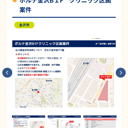
ポルテ金沢B１F クリニック区画
案件
金沢市