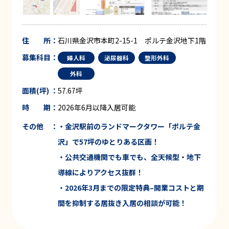
住 所：
石川県金沢市本町2-15-1 ポルテ金沢地下1階
募集科目：
婦人科
泌尿器科
整形外科
外科
面積(坪) ：
57.67坪
時 期：
2026年6月以降入居可能
その他 ：
・
金沢駅前
のランドマークタワー「ポルテ金
沢」で
57
坪のゆとりある区画！
・公共交通機関でも車でも、全天候型・地下
導線
により
アクセス抜群
！
・
2026
年
3
月までの限定特典
–
開業コストと期
間を
抑制する
居抜き入居の相談が可能
！