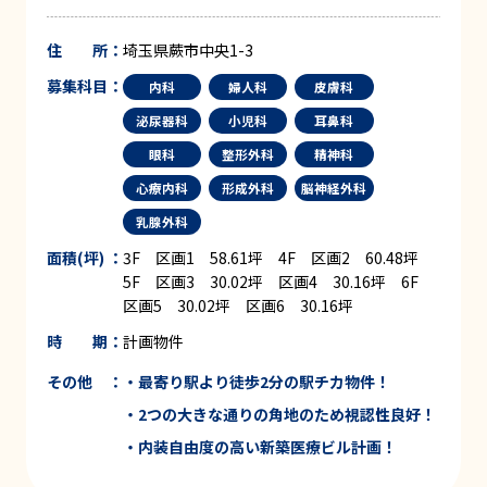
住 所：
埼玉県蕨市中央1-3
募集科目：
内科
婦人科
皮膚科
泌尿器科
小児科
耳鼻科
眼科
整形外科
精神科
心療内科
形成外科
脳神経外科
乳腺外科
面積(坪) ：
3F 区画1 58.61坪 4F 区画2 60.48坪
5F 区画3 30.02坪 区画4 30.16坪 6F
区画5 30.02坪 区画6 30.16坪
時 期：
計画物件
その他 ：
・最寄り駅より徒歩
2
分の
駅チカ物件！
・
2
つの大きな通りの角地のため
視認性良好！
・内装自由度の高い
新築医療ビル計画！