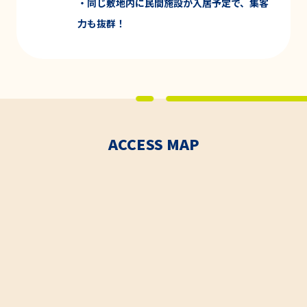
・同じ敷地内に
民間施設が入居予定
で、集客
力も
抜群！
ACCESS MAP