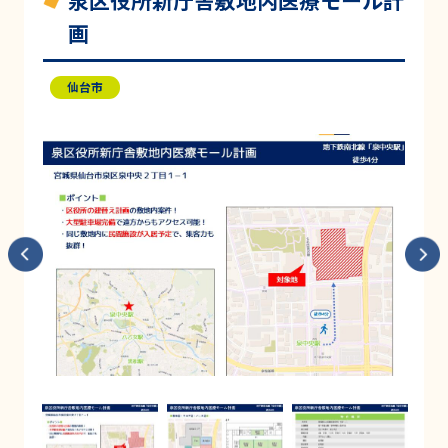
泉区役所新庁舎敷地内医療モール計
画
仙台市