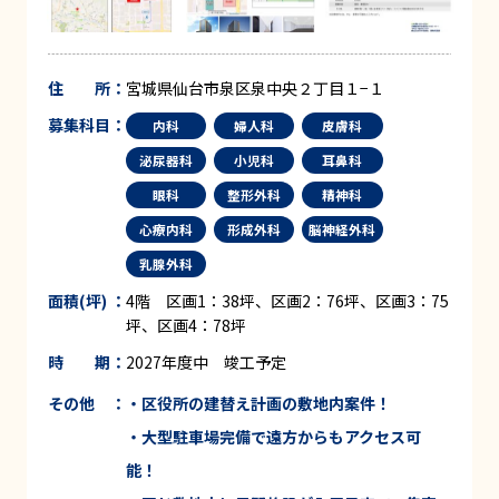
住 所：
宮城県仙台市泉区泉中央２丁目１−１
募集科目：
内科
婦人科
皮膚科
泌尿器科
小児科
耳鼻科
眼科
整形外科
精神科
心療内科
形成外科
脳神経外科
乳腺外科
面積(坪) ：
4階 区画1：38坪、区画2：76坪、区画3：75
坪、区画4：78坪
時 期：
2027年度中 竣工予定
その他 ：
・
区役所の建替え計画
の敷地内案件！
・
大型駐車場完備
で遠方からもアクセス可
能！