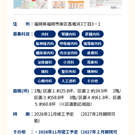
住 所：
福岡県福岡市東区香椎浜3丁目3－1
募集科目：
内科
腎臓内科
肝臓内科
脳神経内科
呼吸器内科
循環器内科
糖尿病内科
内分泌内科
皮膚科
泌尿器科
小児科
耳鼻科
眼科
整形外科
精神科
心療内科
人工透析
その他
面積(坪) ：
1階/ 区画１:約25.8坪、区画２:約34.0坪 2階/
区画３:約58.8坪 3階/ 区画４:約61.3坪、区画
５:約60.8坪 （※区画割応相談）
時 期：
2026年11月竣工予定 （2027年2月開院可
能）
その他 ：
・
2026
年
11
月竣工予定
（
2027
年２月開院可