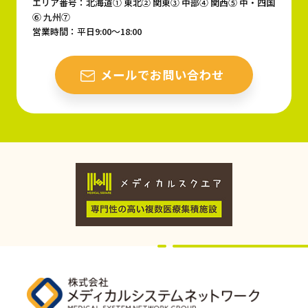
エリア番号：北海道① 東北② 関東③ 中部④ 関西⑤ 中・四国
⑥ 九州⑦
営業時間：平日9:00〜18:00
メールでお問い合わせ