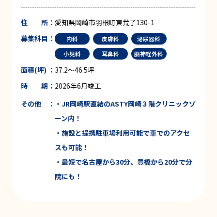
住 所：
愛知県岡崎市羽根町東荒子130-1
募集科目：
内科
皮膚科
泌尿器科
小児科
耳鼻科
脳神経外科
面積(坪) ：
37.2～46.5坪
時 期：
2026年6月竣工
その他 ：
・
JR
岡崎
駅直結
の
ASTY
岡崎３階
クリニックゾ
ーン
内！
・施設と提携
駐車場利用可能
で車でのアクセ
スも可能！
・最短で名古屋から
30
分、豊橋から
20
分で
分
院
にも！