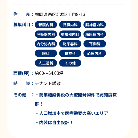
住 所：
福岡県西区北原2丁目8-13
募集科目：
腎臓内科
肝臓内科
脳神経内科
呼吸器内科
循環器内科
糖尿病内科
内分泌内科
泌尿器科
耳鼻科
眼科
精神科
心療内科
人工透析
その他
面積(坪) ：
約60～64.03坪
時 期：
テナント誘致
その他 ：
・商業施設併設の
大型開発物件で認知度抜
群！
・人口増加中で
医療需要の高いエリア
・内装は
自由設計！