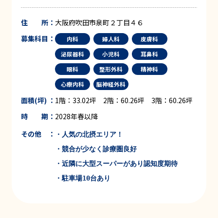
住 所：
大阪府吹田市泉町２丁目４６
募集科目：
内科
婦人科
皮膚科
泌尿器科
小児科
耳鼻科
眼科
整形外科
精神科
心療内科
脳神経外科
面積(坪) ：
1階：33.02坪 2階：60.26坪 3階：60.26坪
時 期：
2028年春以降
その他 ：
・人気の北摂エリア！

・競合が少なく診療圏良好

・近隣に大型スーパーがあり認知度期待

・駐車場10台あり