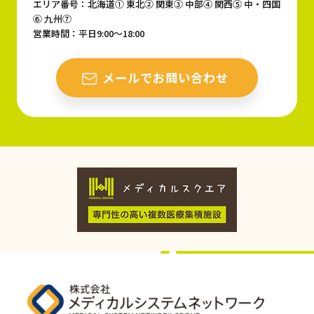
エリア番号：北海道① 東北② 関東③ 中部④ 関西⑤ 中・四国
⑥ 九州⑦
営業時間：平日9:00〜18:00
メールでお問い合わせ