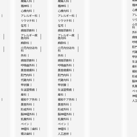
産
産婦人科
産婦人科
精
精神科
精神科
心
心療内科
心療内科
ア
科
アレルギー科
アレルギー科
リ
リウマチ科
リウマチ科
小
在宅
在宅
科
病理診断科
病理診断科
外
疾
アレルギー疾
アレルギー疾
病
患内科
患内科
呼
麻酔科
麻酔科
肛
内
小児内分泌内
小児内分泌内
科
科
代
外科
外科
甲
病理診断科
病理診断科
生
呼吸器外科
呼吸器外科
産
美容皮膚科
美容皮膚科
緩
肛門内科
肛門内科
形
代謝内科
代謝内科
脳
甲状腺
甲状腺
乳
生活習慣病
生活習慣病
ペ
産科
産科
神
科
緩和ケア外科
緩和ケア外科
人
美容外科
美容外科
形成外科
形成外科
脳神経外科
脳神経外科
乳腺外科
乳腺外科
ペイン
ペイン
神経科
歯科
神経科
矯正歯科
人工透析