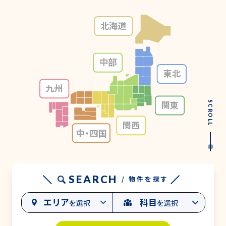
北海道
中部
東北
九州
関東
SCROLL
関西
中・
四国
SEARCH
/ 物件を探す
エリア
科目
を選択
を選択