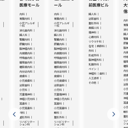
医療モール
ール
前医療ビル
大
借
内科
内科
婦人科
胃腸内科
胃腸内科
泌尿器科
内
ギ
小児アレルギ
小児アレルギ
整形外科
胃
ー科
ー科
産婦人科
消
消化器内科
消化器内科
精神科
婦
婦人科
婦人科
心療内科
腎
腎臓内科
腎臓内科
リウマチ科
肝
肝臓内科
肝臓内科
在宅
麻酔科
脳
脳神経内科
脳神経内科
外科
内
内視鏡内科
内視鏡内科
形成外科
呼
呼吸器内科
呼吸器内科
脳神経外科
循
循環器内科
循環器内科
乳腺外科
糖
糖尿病内科
糖尿病内科
ペイン
内
内分泌内科
内分泌内科
神経科
歯科
皮
皮膚科
皮膚科
人工透析
小
小児皮膚科
小児皮膚科
その他
泌
泌尿器科
泌尿器科
小
小児科
小児科
児
児童精神科
児童精神科
神
科
神経小児内科
神経小児内科
耳
耳鼻科
耳鼻科
小
小児耳鼻科
小児耳鼻科
眼
眼科
眼科
整
整形外科
整形外科
リ
ー
リハビリテー
リハビリテー
シ
ション科
ション科