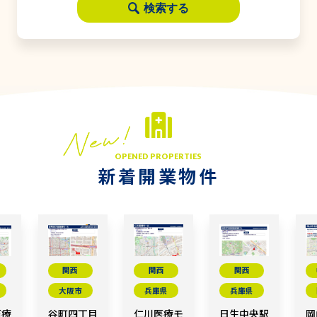
検索する
OPENED PROPERTIES
新着開業物件
関西
関西
関西
大阪市
兵庫県
兵庫県
医療
谷町四丁目
仁川医療モ
日生中央駅
岡