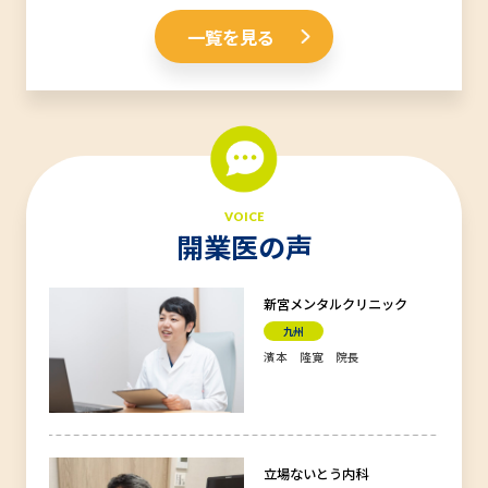
一覧を見る
VOICE
開業医の声
新宮メンタルクリニック
九州
濱本 隆寛 院長
立場ないとう内科