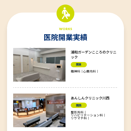
WORKS
医院開業実績
浦和ガーデンこころのクリニ
ック
関東
精神科
心療内科
あんしんクリニック川西
関西
整形外科
リハビリテーション科
リウマチ科