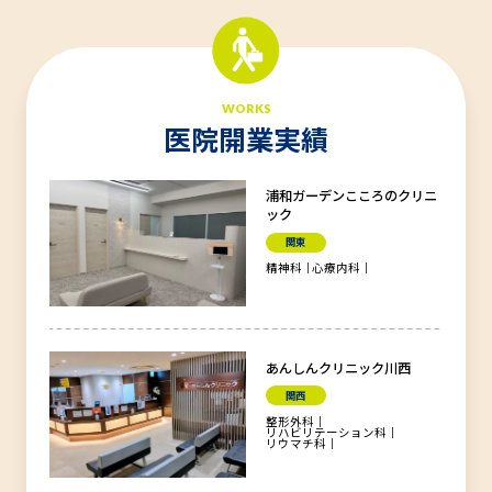
WORKS
医院開業実績
浦和ガーデンこころのクリニ
ック
関東
精神科
心療内科
あんしんクリニック川西
関西
整形外科
リハビリテーション科
リウマチ科