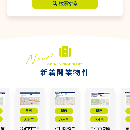
検索する
OPENED PROPERTIES
新着開業物件
関西
関西
関西
大阪市
兵庫県
兵庫県
医療
谷町四丁目
仁川医療モ
日生中央駅
岡