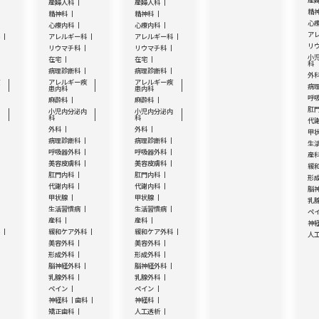
産
産婦人科
産婦人科
精
精神科
精神科
心
心療内科
心療内科
ア
科
アレルギー科
アレルギー科
リ
リウマチ科
リウマチ科
小
在宅
在宅
科
病理診断科
病理診断科
外
疾
アレルギー疾
アレルギー疾
病
患内科
患内科
呼
麻酔科
麻酔科
肛
内
小児内分泌内
小児内分泌内
科
科
代
外科
外科
甲
病理診断科
病理診断科
生
呼吸器外科
呼吸器外科
産
美容皮膚科
美容皮膚科
緩
肛門内科
肛門内科
形
代謝内科
代謝内科
脳
甲状腺
甲状腺
乳
生活習慣病
生活習慣病
ペ
産科
産科
神
科
緩和ケア外科
緩和ケア外科
人
美容外科
美容外科
形成外科
形成外科
脳神経外科
脳神経外科
乳腺外科
乳腺外科
ペイン
ペイン
神経科
歯科
神経科
矯正歯科
人工透析