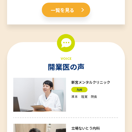
一覧を見る
VOICE
開業医の声
新宮メンタルクリニック
九州
濱本 隆寛 院長
立場ないとう内科