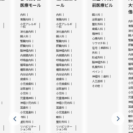
医療モール
ール
前医療ビル
大
借
内科
内科
婦人科
胃腸内科
胃腸内科
泌尿器科
内
ギ
小児アレルギ
小児アレルギ
整形外科
胃
ー科
ー科
産婦人科
消
消化器内科
消化器内科
精神科
婦
婦人科
婦人科
心療内科
腎
腎臓内科
腎臓内科
リウマチ科
肝
肝臓内科
肝臓内科
在宅
麻酔科
脳
脳神経内科
脳神経内科
外科
内
内視鏡内科
内視鏡内科
形成外科
呼
呼吸器内科
呼吸器内科
脳神経外科
循
循環器内科
循環器内科
乳腺外科
糖
糖尿病内科
糖尿病内科
ペイン
内
内分泌内科
内分泌内科
神経科
歯科
皮
皮膚科
皮膚科
人工透析
小
小児皮膚科
小児皮膚科
その他
泌
泌尿器科
泌尿器科
小
小児科
小児科
児
児童精神科
児童精神科
神
科
神経小児内科
神経小児内科
耳
耳鼻科
耳鼻科
小
小児耳鼻科
小児耳鼻科
眼
眼科
眼科
整
整形外科
整形外科
リ
ー
リハビリテー
リハビリテー
シ
ション科
ション科