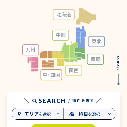
北海道
中部
東北
九州
関東
SCROLL
関西
中・
四国
SEARCH
/ 物件を探す
エリア
科目
を選択
を選択