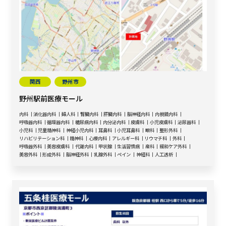
関西
野州市
野州駅前医療モール
内科
消化器内科
婦人科
腎臓内科
肝臓内科
脳神経内科
内視鏡内科
呼吸器内科
循環器内科
糖尿病内科
内分泌内科
皮膚科
小児皮膚科
泌尿器科
小児科
児童精神科
神経小児内科
耳鼻科
小児耳鼻科
眼科
整形外科
リハビリテーション科
精神科
心療内科
アレルギー科
リウマチ科
外科
呼吸器外科
美容皮膚科
代謝内科
甲状腺
生活習慣病
産科
緩和ケア外科
美容外科
形成外科
脳神経外科
乳腺外科
ペイン
神経科
人工透析