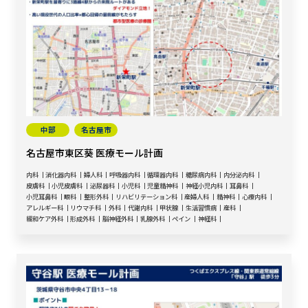
中部
名古屋市
名古屋市東区葵 医療モール計画
内科
消化器内科
婦人科
呼吸器内科
循環器内科
糖尿病内科
内分泌内科
皮膚科
小児皮膚科
泌尿器科
小児科
児童精神科
神経小児内科
耳鼻科
小児耳鼻科
眼科
整形外科
リハビリテーション科
産婦人科
精神科
心療内科
アレルギー科
リウマチ科
外科
代謝内科
甲状腺
生活習慣病
産科
緩和ケア外科
形成外科
脳神経外科
乳腺外科
ペイン
神経科