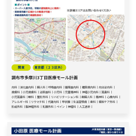
関東
東京都（２３区外）
調布市多摩川3丁目医療モール計画
内科
消化器内科
婦人科
呼吸器内科
循環器内科
糖尿病内科
内分泌内科
皮膚科
小児皮膚科
泌尿器科
小児科
児童精神科
神経小児内科
耳鼻科
小児耳鼻科
眼科
整形外科
リハビリテーション科
産婦人科
精神科
心療内科
アレルギー科
リウマチ科
代謝内科
甲状腺
生活習慣病
産科
緩和ケア外科
形成外科
脳神経外科
乳腺外科
ペイン
神経科
人工透析