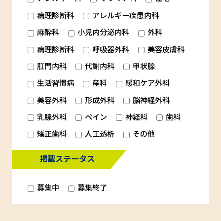
病理診断科
アレルギー疾患内科
麻酔科
小児内分泌内科
外科
病理診断科
呼吸器外科
美容皮膚科
肛門内科
代謝内科
甲状腺
生活習慣病
産科
緩和ケア外科
美容外科
形成外科
脳神経外科
乳腺外科
ペイン
神経科
歯科
矯正歯科
人工透析
その他
掲載ステータス
募集中
募集終了