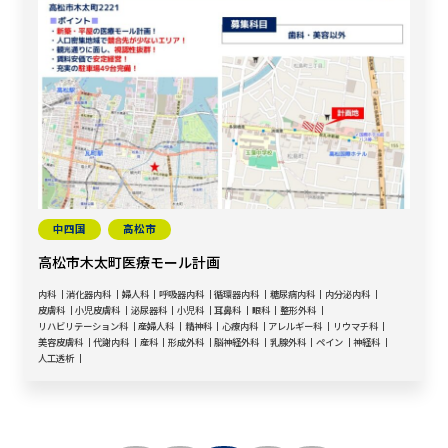
中四国
高松市
高松市木太町医療モール計画
内科
消化器内科
婦人科
呼吸器内科
循環器内科
糖尿病内科
内分泌内科
皮膚科
小児皮膚科
泌尿器科
小児科
耳鼻科
眼科
整形外科
リハビリテーション科
産婦人科
精神科
心療内科
アレルギー科
リウマチ科
美容皮膚科
代謝内科
産科
形成外科
脳神経外科
乳腺外科
ペイン
神経科
人工透析