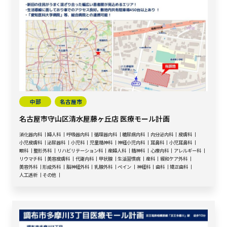
中部
名古屋市
名古屋市守山区清水屋藤ヶ丘店 医療モール計画
消化器内科
婦人科
呼吸器内科
循環器内科
糖尿病内科
内分泌内科
皮膚科
小児皮膚科
泌尿器科
小児科
児童精神科
神経小児内科
耳鼻科
小児耳鼻科
眼科
整形外科
リハビリテーション科
産婦人科
精神科
心療内科
アレルギー科
リウマチ科
美容皮膚科
代謝内科
甲状腺
生活習慣病
産科
緩和ケア外科
美容外科
形成外科
脳神経外科
乳腺外科
ペイン
神経科
歯科
矯正歯科
人工透析
その他