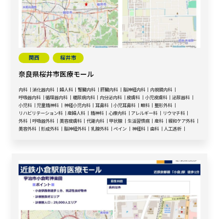
関西
桜井市
奈良県桜井市医療モール
内科
消化器内科
婦人科
腎臓内科
肝臓内科
脳神経内科
内視鏡内科
呼吸器内科
循環器内科
糖尿病内科
内分泌内科
皮膚科
小児皮膚科
泌尿器科
小児科
児童精神科
神経小児内科
耳鼻科
小児耳鼻科
眼科
整形外科
リハビリテーション科
産婦人科
精神科
心療内科
アレルギー科
リウマチ科
外科
呼吸器外科
美容皮膚科
代謝内科
甲状腺
生活習慣病
産科
緩和ケア外科
美容外科
形成外科
脳神経外科
乳腺外科
ペイン
神経科
歯科
人工透析