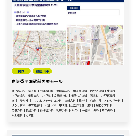
関西
寝屋川市
京阪香里園駅前医療モール
消化器内科
婦人科
呼吸器内科
循環器内科
糖尿病内科
内分泌内科
皮膚科
小児皮膚科
泌尿器科
小児科
児童精神科
神経小児内科
耳鼻科
小児耳鼻科
眼科
整形外科
リハビリテーション科
産婦人科
精神科
心療内科
アレルギー科
リウマチ科
美容皮膚科
代謝内科
甲状腺
生活習慣病
産科
緩和ケア外科
美容外科
形成外科
脳神経外科
乳腺外科
ペイン
神経科
歯科
矯正歯科
人工透析
その他