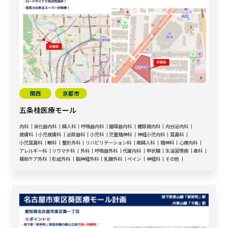
関西
京都市
五条桂医療モール
内科
消化器内科
婦人科
呼吸器内科
循環器内科
糖尿病内科
内分泌内科
皮膚科
小児皮膚科
泌尿器科
小児科
児童精神科
神経小児内科
耳鼻科
小児耳鼻科
眼科
整形外科
リハビリテーション科
産婦人科
精神科
心療内科
アレルギー科
リウマチ科
外科
呼吸器外科
代謝内科
甲状腺
生活習慣病
産科
緩和ケア外科
形成外科
脳神経外科
乳腺外科
ペイン
神経科
その他