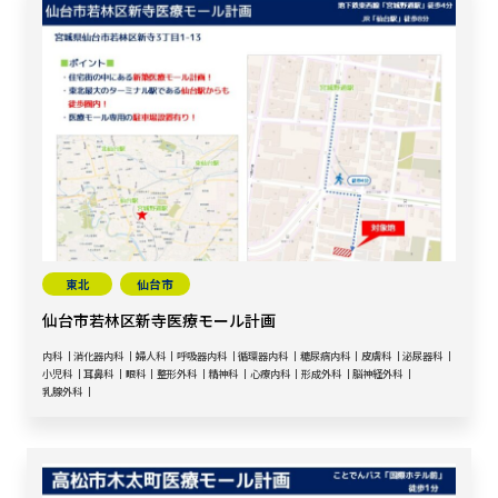
東北
仙台市
仙台市若林区新寺医療モール計画
内科
消化器内科
婦人科
呼吸器内科
循環器内科
糖尿病内科
皮膚科
泌尿器科
小児科
耳鼻科
眼科
整形外科
精神科
心療内科
形成外科
脳神経外科
乳腺外科