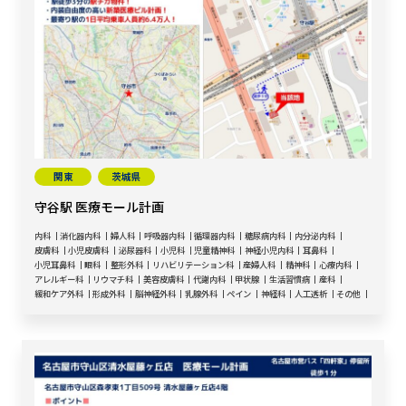
関東
茨城県
守谷駅 医療モール計画
内科
消化器内科
婦人科
呼吸器内科
循環器内科
糖尿病内科
内分泌内科
皮膚科
小児皮膚科
泌尿器科
小児科
児童精神科
神経小児内科
耳鼻科
小児耳鼻科
眼科
整形外科
リハビリテーション科
産婦人科
精神科
心療内科
アレルギー科
リウマチ科
美容皮膚科
代謝内科
甲状腺
生活習慣病
産科
緩和ケア外科
形成外科
脳神経外科
乳腺外科
ペイン
神経科
人工透析
その他