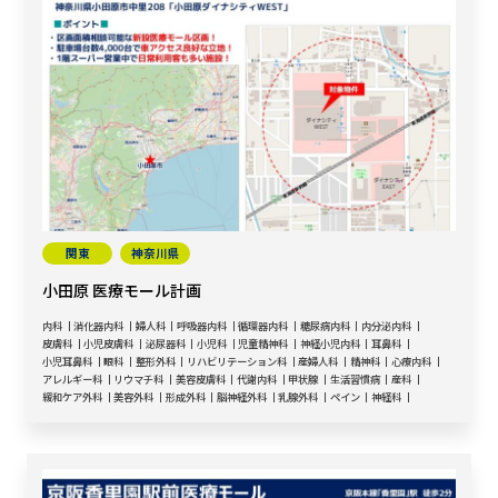
関東
神奈川県
小田原 医療モール計画
内科
消化器内科
婦人科
呼吸器内科
循環器内科
糖尿病内科
内分泌内科
皮膚科
小児皮膚科
泌尿器科
小児科
児童精神科
神経小児内科
耳鼻科
小児耳鼻科
眼科
整形外科
リハビリテーション科
産婦人科
精神科
心療内科
アレルギー科
リウマチ科
美容皮膚科
代謝内科
甲状腺
生活習慣病
産科
緩和ケア外科
美容外科
形成外科
脳神経外科
乳腺外科
ペイン
神経科