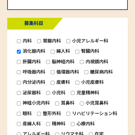
募集科目
内科
胃腸内科
小児アレルギー科
消化器内科
婦人科
腎臓内科
肝臓内科
脳神経内科
内視鏡内科
呼吸器内科
循環器内科
糖尿病内科
内分泌内科
皮膚科
小児皮膚科
泌尿器科
小児科
児童精神科
神経小児内科
耳鼻科
小児耳鼻科
眼科
整形外科
リハビリテーション科
産婦人科
精神科
心療内科
アレルギー科
リウマチ科
在宅