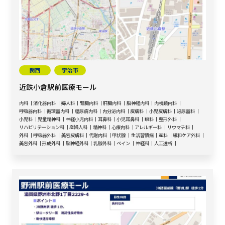
関西
宇治市
近鉄小倉駅前医療モール
内科
消化器内科
婦人科
腎臓内科
肝臓内科
脳神経内科
内視鏡内科
呼吸器内科
循環器内科
糖尿病内科
内分泌内科
皮膚科
小児皮膚科
泌尿器科
小児科
児童精神科
神経小児内科
耳鼻科
小児耳鼻科
眼科
整形外科
リハビリテーション科
産婦人科
精神科
心療内科
アレルギー科
リウマチ科
外科
呼吸器外科
美容皮膚科
代謝内科
甲状腺
生活習慣病
産科
緩和ケア外科
美容外科
形成外科
脳神経外科
乳腺外科
ペイン
神経科
人工透析