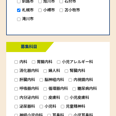
釧路市
旭川市
石狩市
札幌市
小樽市
苫小牧市
滝川市
募集科目
内科
胃腸内科
小児アレルギー科
消化器内科
婦人科
腎臓内科
肝臓内科
脳神経内科
内視鏡内科
呼吸器内科
循環器内科
糖尿病内科
内分泌内科
皮膚科
小児皮膚科
泌尿器科
小児科
児童精神科
神経小児内科
耳鼻科
小児耳鼻科