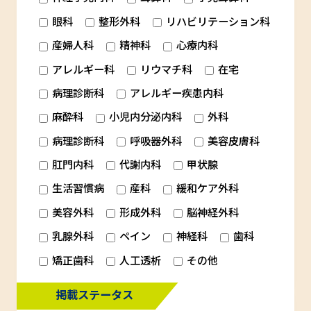
眼科
整形外科
リハビリテーション科
産婦人科
精神科
心療内科
アレルギー科
リウマチ科
在宅
病理診断科
アレルギー疾患内科
麻酔科
小児内分泌内科
外科
病理診断科
呼吸器外科
美容皮膚科
肛門内科
代謝内科
甲状腺
生活習慣病
産科
緩和ケア外科
美容外科
形成外科
脳神経外科
乳腺外科
ペイン
神経科
歯科
矯正歯科
人工透析
その他
掲載ステータス