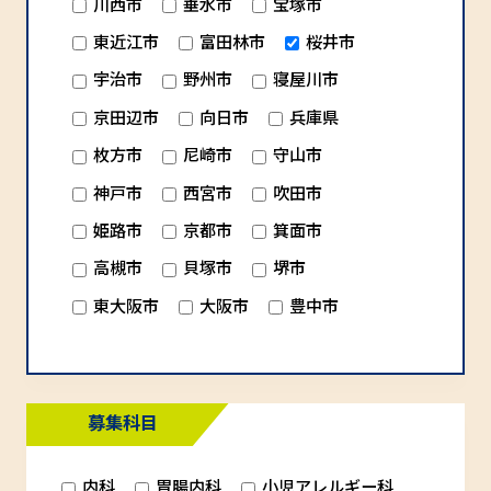
川西市
垂水市
宝塚市
東近江市
富田林市
桜井市
宇治市
野州市
寝屋川市
京田辺市
向日市
兵庫県
枚方市
尼崎市
守山市
神戸市
西宮市
吹田市
姫路市
京都市
箕面市
高槻市
貝塚市
堺市
東大阪市
大阪市
豊中市
募集科目
内科
胃腸内科
小児アレルギー科