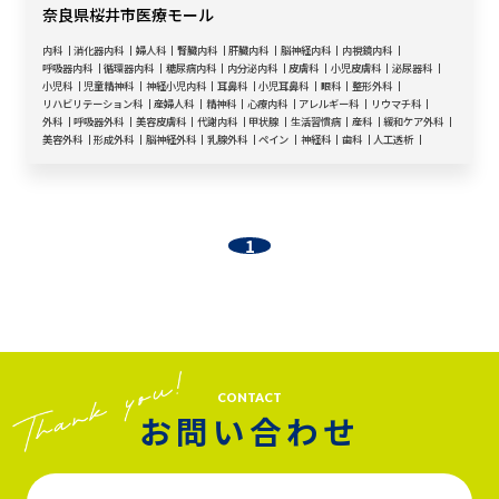
奈良県桜井市医療モール
内科
消化器内科
婦人科
腎臓内科
肝臓内科
脳神経内科
内視鏡内科
呼吸器内科
循環器内科
糖尿病内科
内分泌内科
皮膚科
小児皮膚科
泌尿器科
小児科
児童精神科
神経小児内科
耳鼻科
小児耳鼻科
眼科
整形外科
リハビリテーション科
産婦人科
精神科
心療内科
アレルギー科
リウマチ科
外科
呼吸器外科
美容皮膚科
代謝内科
甲状腺
生活習慣病
産科
緩和ケア外科
美容外科
形成外科
脳神経外科
乳腺外科
ペイン
神経科
歯科
人工透析
1
CONTACT
お問い合わせ