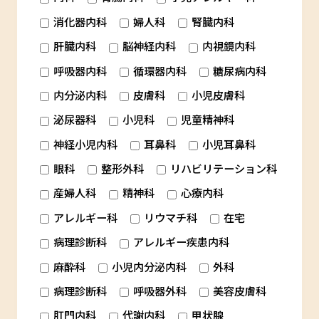
消化器内科
婦人科
腎臓内科
肝臓内科
脳神経内科
内視鏡内科
呼吸器内科
循環器内科
糖尿病内科
内分泌内科
皮膚科
小児皮膚科
泌尿器科
小児科
児童精神科
神経小児内科
耳鼻科
小児耳鼻科
眼科
整形外科
リハビリテーション科
産婦人科
精神科
心療内科
アレルギー科
リウマチ科
在宅
病理診断科
アレルギー疾患内科
麻酔科
小児内分泌内科
外科
病理診断科
呼吸器外科
美容皮膚科
肛門内科
代謝内科
甲状腺