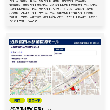
内科
消化器内科
婦人科
腎臓内科
肝臓内科
内視鏡内科
呼吸器内科
循環器内科
糖尿病内科
内分泌内科
泌尿器科
小児科
児童精神科
神経小児内科
耳鼻科
小児耳鼻科
眼科
整形外科
リハビリテーション科
産婦人科
精神科
心療内科
アレルギー科
リウマチ科
外科
病理診断科
呼吸器外科
肛門内科
代謝内科
甲状腺
生活習慣病
産科
緩和ケア外科
美容外科
形成外科
乳腺外科
ペイン
神経科
人工透析
関西
富田林市
近鉄富田林駅前 医療モール