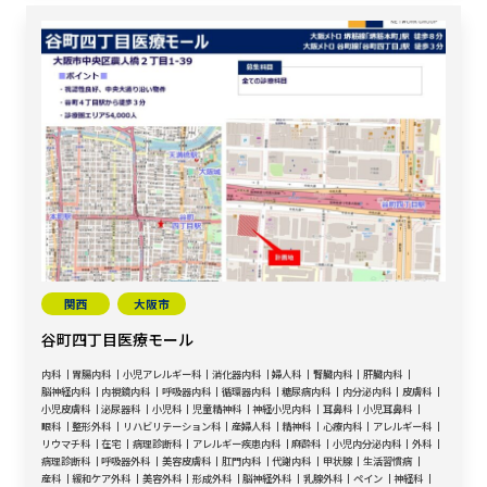
関西
大阪市
谷町四丁目医療モール
内科
胃腸内科
小児アレルギー科
消化器内科
婦人科
腎臓内科
肝臓内科
脳神経内科
内視鏡内科
呼吸器内科
循環器内科
糖尿病内科
内分泌内科
皮膚科
小児皮膚科
泌尿器科
小児科
児童精神科
神経小児内科
耳鼻科
小児耳鼻科
眼科
整形外科
リハビリテーション科
産婦人科
精神科
心療内科
アレルギー科
リウマチ科
在宅
病理診断科
アレルギー疾患内科
麻酔科
小児内分泌内科
外科
病理診断科
呼吸器外科
美容皮膚科
肛門内科
代謝内科
甲状腺
生活習慣病
産科
緩和ケア外科
美容外科
形成外科
脳神経外科
乳腺外科
ペイン
神経科