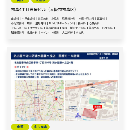
福島4丁目医療ビル（大阪市福島区）
皮膚科
小児皮膚科
泌尿器科
小児科
児童精神科
神経小児内科
耳鼻科
小児耳鼻科
眼科
整形外科
リハビリテーション科
精神科
心療内科
アレルギー科
リウマチ科
美容皮膚科
産科
緩和ケア外科
美容外科
形成外科
脳神経外科
乳腺外科
ペイン
神経科
人工透析
その他
中部
名古屋市