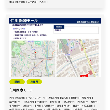
歯科
矯正歯科
人工透析
その他
関西
兵庫県
仁川医療モール
内科
胃腸内科
小児アレルギー科
消化器内科
婦人科
腎臓内科
肝臓内科
脳神経内科
内視鏡内科
呼吸器内科
循環器内科
糖尿病内科
内分泌内科
皮膚科
小児皮膚科
泌尿器科
小児科
児童精神科
神経小児内科
耳鼻科
小児耳鼻科
眼科
整形外科
リハビリテーション科
産婦人科
精神科
心療内科
アレルギー科