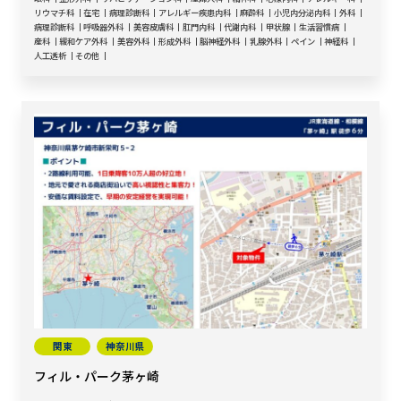
リウマチ科
在宅
病理診断科
アレルギー疾患内科
麻酔科
小児内分泌内科
外科
病理診断科
呼吸器外科
美容皮膚科
肛門内科
代謝内科
甲状腺
生活習慣病
産科
緩和ケア外科
美容外科
形成外科
脳神経外科
乳腺外科
ペイン
神経科
人工透析
その他
関東
神奈川県
フィル・パーク茅ヶ崎