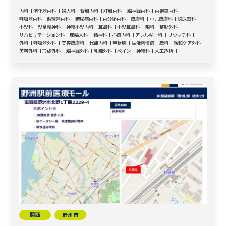
内科
消化器内科
婦人科
腎臓内科
肝臓内科
脳神経内科
内視鏡内科
呼吸器内科
循環器内科
糖尿病内科
内分泌内科
皮膚科
小児皮膚科
泌尿器科
小児科
児童精神科
神経小児内科
耳鼻科
小児耳鼻科
眼科
整形外科
リハビリテーション科
産婦人科
精神科
心療内科
アレルギー科
リウマチ科
外科
呼吸器外科
美容皮膚科
代謝内科
甲状腺
生活習慣病
産科
緩和ケア外科
美容外科
形成外科
脳神経外科
乳腺外科
ペイン
神経科
人工透析
関西
野州市