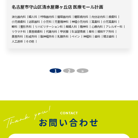
名古屋市守山区清水屋藤ヶ丘店 医療モール計画
消化器内科
婦人科
呼吸器内科
循環器内科
糖尿病内科
内分泌内科
皮膚科
小児皮膚科
泌尿器科
小児科
児童精神科
神経小児内科
耳鼻科
小児耳鼻科
眼科
整形外科
リハビリテーション科
産婦人科
精神科
心療内科
アレルギー科
リウマチ科
美容皮膚科
代謝内科
甲状腺
生活習慣病
産科
緩和ケア外科
美容外科
形成外科
脳神経外科
乳腺外科
ペイン
神経科
歯科
矯正歯科
人工透析
その他
1
2
»
CONTACT
お問い合わせ