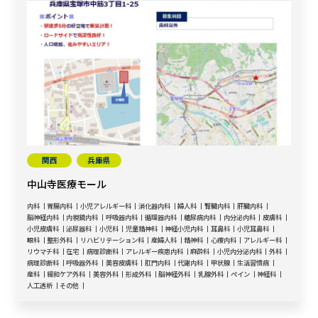
関西
兵庫県
中山寺医療モール
内科
胃腸内科
小児アレルギー科
消化器内科
婦人科
腎臓内科
肝臓内科
脳神経内科
内視鏡内科
呼吸器内科
循環器内科
糖尿病内科
内分泌内科
皮膚科
小児皮膚科
泌尿器科
小児科
児童精神科
神経小児内科
耳鼻科
小児耳鼻科
眼科
整形外科
リハビリテーション科
産婦人科
精神科
心療内科
アレルギー科
リウマチ科
在宅
病理診断科
アレルギー疾患内科
麻酔科
小児内分泌内科
外科
病理診断科
呼吸器外科
美容皮膚科
肛門内科
代謝内科
甲状腺
生活習慣病
産科
緩和ケア外科
美容外科
形成外科
脳神経外科
乳腺外科
ペイン
神経科
人工透析
その他