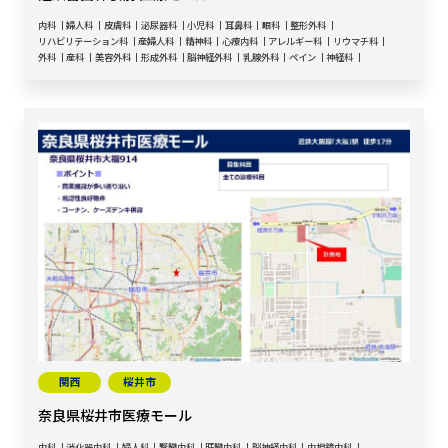
内科
婦人科
皮膚科
泌尿器科
小児科
耳鼻科
眼科
整形外科
リハビリテーション科
産婦人科
精神科
心療内科
アレルギー科
リウマチ科
外科
産科
美容外科
形成外科
脳神経外科
乳腺外科
ペイン
神経科
関西
桜井市
奈良県桜井市医療モール
内科
消化器内科
婦人科
腎臓内科
肝臓内科
脳神経内科
内視鏡内科