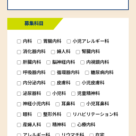
募集科目
内科
胃腸内科
小児アレルギー科
消化器内科
婦人科
腎臓内科
肝臓内科
脳神経内科
内視鏡内科
呼吸器内科
循環器内科
糖尿病内科
内分泌内科
皮膚科
小児皮膚科
泌尿器科
小児科
児童精神科
神経小児内科
耳鼻科
小児耳鼻科
眼科
整形外科
リハビリテーション科
産婦人科
精神科
心療内科
アレルギー科
リウマチ科
在宅