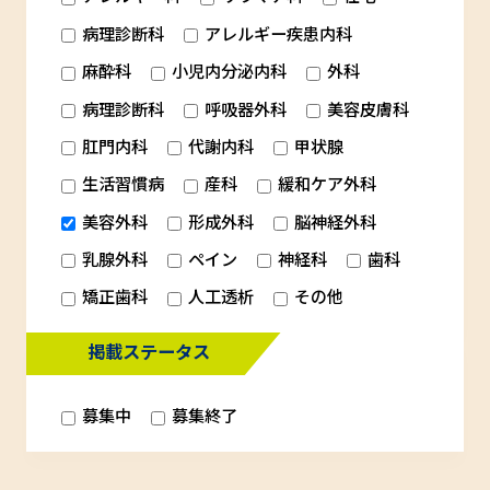
病理診断科
アレルギー疾患内科
麻酔科
小児内分泌内科
外科
病理診断科
呼吸器外科
美容皮膚科
肛門内科
代謝内科
甲状腺
生活習慣病
産科
緩和ケア外科
美容外科
形成外科
脳神経外科
乳腺外科
ペイン
神経科
歯科
矯正歯科
人工透析
その他
掲載ステータス
募集中
募集終了