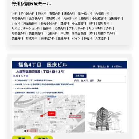
野州駅前医療モール
内科
消化器内科
婦人科
腎臓内科
肝臓内科
脳神経内科
内視鏡内科
呼吸器内科
循環器内科
糖尿病内科
内分泌内科
皮膚科
小児皮膚科
泌尿器科
小児科
児童精神科
神経小児内科
耳鼻科
小児耳鼻科
眼科
整形外科
リハビリテーション科
精神科
心療内科
アレルギー科
リウマチ科
外科
呼吸器外科
美容皮膚科
代謝内科
甲状腺
生活習慣病
産科
緩和ケア外科
美容外科
形成外科
脳神経外科
乳腺外科
ペイン
神経科
人工透析
関西
大阪市