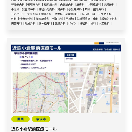
呼吸器内科
循環器内科
糖尿病内科
内分泌内科
皮膚科
小児皮膚科
泌尿器科
小児科
児童精神科
神経小児内科
耳鼻科
小児耳鼻科
眼科
整形外科
リハビリテーション科
産婦人科
精神科
心療内科
アレルギー科
リウマチ科
外科
呼吸器外科
美容皮膚科
代謝内科
甲状腺
生活習慣病
産科
緩和ケア外科
美容外科
形成外科
脳神経外科
乳腺外科
ペイン
神経科
歯科
人工透析
関西
宇治市
近鉄小倉駅前医療モール