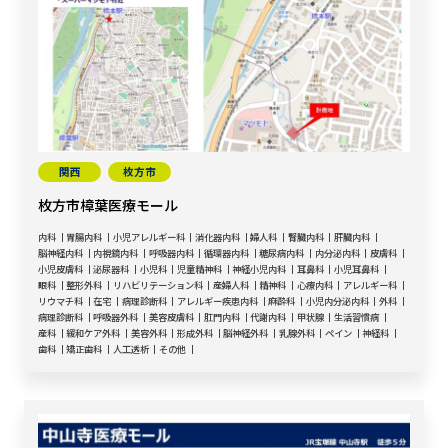
関西
枚方市
枚方市樟葉医療モール
内科
胃腸内科
小児アレルギー科
消化器内科
婦人科
腎臓内科
肝臓内科
脳神経内科
内視鏡内科
呼吸器内科
循環器内科
糖尿病内科
内分泌内科
皮膚科
小児皮膚科
泌尿器科
小児科
児童精神科
神経小児内科
耳鼻科
小児耳鼻科
眼科
整形外科
リハビリテーション科
産婦人科
精神科
心療内科
アレルギー科
リウマチ科
在宅
病理診断科
アレルギー疾患内科
麻酔科
小児内分泌内科
外科
病理診断科
呼吸器外科
美容皮膚科
肛門内科
代謝内科
甲状腺
生活習慣病
産科
緩和ケア外科
美容外科
形成外科
脳神経外科
乳腺外科
ペイン
神経科
歯科
矯正歯科
人工透析
その他