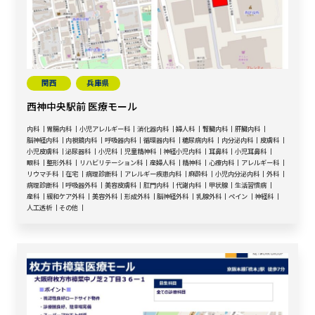
関西
兵庫県
西神中央駅前 医療モール
内科
胃腸内科
小児アレルギー科
消化器内科
婦人科
腎臓内科
肝臓内科
脳神経内科
内視鏡内科
呼吸器内科
循環器内科
糖尿病内科
内分泌内科
皮膚科
小児皮膚科
泌尿器科
小児科
児童精神科
神経小児内科
耳鼻科
小児耳鼻科
眼科
整形外科
リハビリテーション科
産婦人科
精神科
心療内科
アレルギー科
リウマチ科
在宅
病理診断科
アレルギー疾患内科
麻酔科
小児内分泌内科
外科
病理診断科
呼吸器外科
美容皮膚科
肛門内科
代謝内科
甲状腺
生活習慣病
産科
緩和ケア外科
美容外科
形成外科
脳神経外科
乳腺外科
ペイン
神経科
人工透析
その他