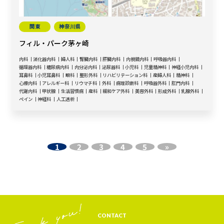
関東
神奈川県
フィル・パーク茅ヶ崎
内科
消化器内科
婦人科
腎臓内科
肝臓内科
内視鏡内科
呼吸器内科
循環器内科
糖尿病内科
内分泌内科
泌尿器科
小児科
児童精神科
神経小児内科
耳鼻科
小児耳鼻科
眼科
整形外科
リハビリテーション科
産婦人科
精神科
心療内科
アレルギー科
リウマチ科
外科
病理診断科
呼吸器外科
肛門内科
代謝内科
甲状腺
生活習慣病
産科
緩和ケア外科
美容外科
形成外科
乳腺外科
ペイン
神経科
人工透析
1
2
3
4
5
»
CONTACT