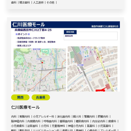
歯科
矯正歯科
人工透析
その他
関西
兵庫県
仁川医療モール
内科
胃腸内科
小児アレルギー科
消化器内科
婦人科
腎臓内科
肝臓内科
脳神経内科
内視鏡内科
呼吸器内科
循環器内科
糖尿病内科
内分泌内科
皮膚科
小児皮膚科
泌尿器科
小児科
児童精神科
神経小児内科
耳鼻科
小児耳鼻科
眼科
整形外科
リハビリテーション科
産婦人科
精神科
心療内科
アレルギー科