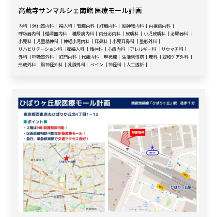
高蔵寺サンマルシェ南館 医療モール計画
内科
消化器内科
婦人科
腎臓内科
肝臓内科
脳神経内科
内視鏡内科
呼吸器内科
循環器内科
糖尿病内科
内分泌内科
皮膚科
小児皮膚科
泌尿器科
小児科
児童精神科
神経小児内科
耳鼻科
小児耳鼻科
整形外科
リハビリテーション科
産婦人科
精神科
心療内科
アレルギー科
リウマチ科
外科
呼吸器外科
肛門内科
代謝内科
甲状腺
生活習慣病
産科
緩和ケア外科
形成外科
脳神経外科
乳腺外科
ペイン
神経科
人工透析