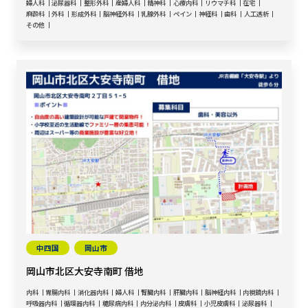
婦人科
泌尿器科
整形外科
産婦人科
精神科
心療内科
リウマチ科
在宅
麻酔科
外科
形成外科
脳神経外科
乳腺外科
ペイン
神経科
歯科
人工透析
その他
中四国
岡山市
岡山市北区大安寺南町 借地
内科
胃腸内科
消化器内科
婦人科
腎臓内科
肝臓内科
脳神経内科
内視鏡内科
呼吸器内科
循環器内科
糖尿病内科
内分泌内科
皮膚科
小児皮膚科
泌尿器科