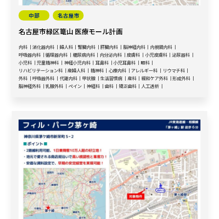
中部
名古屋市
名古屋市緑区篭山 医療モール計画
内科
消化器内科
婦人科
腎臓内科
肝臓内科
脳神経内科
内視鏡内科
呼吸器内科
循環器内科
糖尿病内科
内分泌内科
皮膚科
小児皮膚科
泌尿器科
小児科
児童精神科
神経小児内科
耳鼻科
小児耳鼻科
眼科
リハビリテーション科
産婦人科
精神科
心療内科
アレルギー科
リウマチ科
外科
呼吸器外科
代謝内科
甲状腺
生活習慣病
産科
緩和ケア外科
形成外科
脳神経外科
乳腺外科
ペイン
神経科
歯科
矯正歯科
人工透析