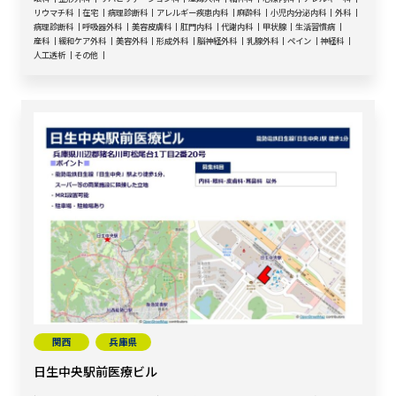
リウマチ科
在宅
病理診断科
アレルギー疾患内科
麻酔科
小児内分泌内科
外科
病理診断科
呼吸器外科
美容皮膚科
肛門内科
代謝内科
甲状腺
生活習慣病
産科
緩和ケア外科
美容外科
形成外科
脳神経外科
乳腺外科
ペイン
神経科
人工透析
その他
関西
兵庫県
日生中央駅前医療ビル