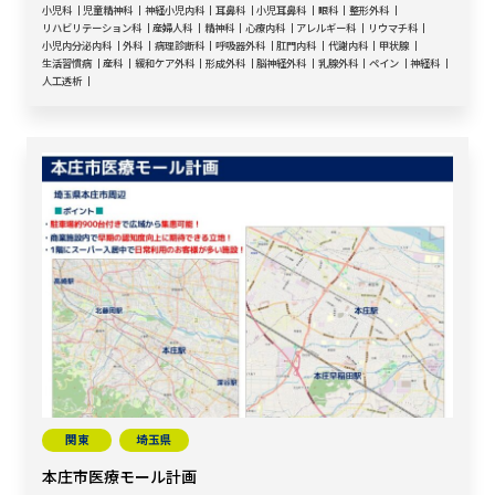
小児科
児童精神科
神経小児内科
耳鼻科
小児耳鼻科
眼科
整形外科
リハビリテーション科
産婦人科
精神科
心療内科
アレルギー科
リウマチ科
小児内分泌内科
外科
病理診断科
呼吸器外科
肛門内科
代謝内科
甲状腺
生活習慣病
産科
緩和ケア外科
形成外科
脳神経外科
乳腺外科
ペイン
神経科
人工透析
関東
埼玉県
本庄市医療モール計画