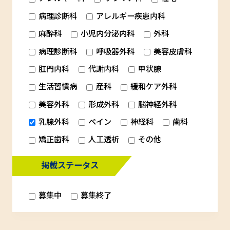
病理診断科
アレルギー疾患内科
麻酔科
小児内分泌内科
外科
病理診断科
呼吸器外科
美容皮膚科
肛門内科
代謝内科
甲状腺
生活習慣病
産科
緩和ケア外科
美容外科
形成外科
脳神経外科
乳腺外科
ペイン
神経科
歯科
矯正歯科
人工透析
その他
掲載ステータス
募集中
募集終了