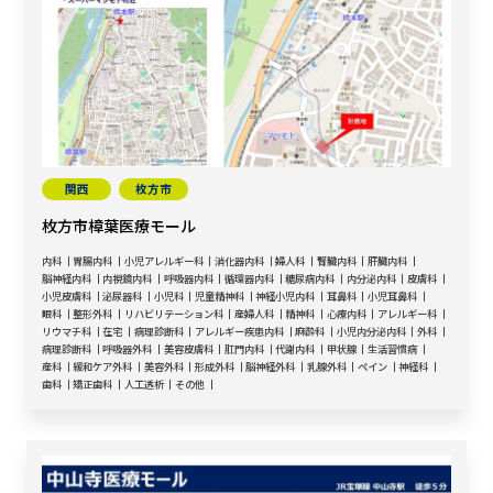
関西
枚方市
枚方市樟葉医療モール
内科
胃腸内科
小児アレルギー科
消化器内科
婦人科
腎臓内科
肝臓内科
脳神経内科
内視鏡内科
呼吸器内科
循環器内科
糖尿病内科
内分泌内科
皮膚科
小児皮膚科
泌尿器科
小児科
児童精神科
神経小児内科
耳鼻科
小児耳鼻科
眼科
整形外科
リハビリテーション科
産婦人科
精神科
心療内科
アレルギー科
リウマチ科
在宅
病理診断科
アレルギー疾患内科
麻酔科
小児内分泌内科
外科
病理診断科
呼吸器外科
美容皮膚科
肛門内科
代謝内科
甲状腺
生活習慣病
産科
緩和ケア外科
美容外科
形成外科
脳神経外科
乳腺外科
ペイン
神経科
歯科
矯正歯科
人工透析
その他