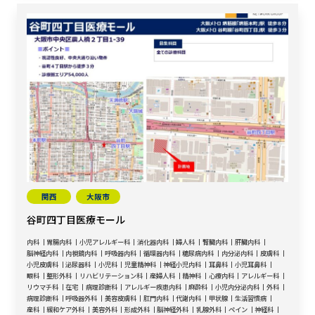
関西
大阪市
谷町四丁目医療モール
内科
胃腸内科
小児アレルギー科
消化器内科
婦人科
腎臓内科
肝臓内科
脳神経内科
内視鏡内科
呼吸器内科
循環器内科
糖尿病内科
内分泌内科
皮膚科
小児皮膚科
泌尿器科
小児科
児童精神科
神経小児内科
耳鼻科
小児耳鼻科
眼科
整形外科
リハビリテーション科
産婦人科
精神科
心療内科
アレルギー科
リウマチ科
在宅
病理診断科
アレルギー疾患内科
麻酔科
小児内分泌内科
外科
病理診断科
呼吸器外科
美容皮膚科
肛門内科
代謝内科
甲状腺
生活習慣病
産科
緩和ケア外科
美容外科
形成外科
脳神経外科
乳腺外科
ペイン
神経科