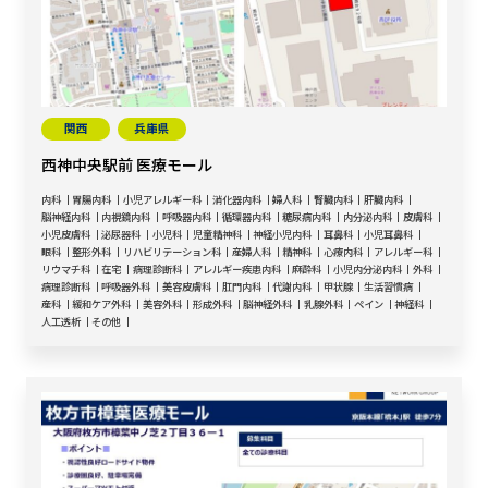
関西
兵庫県
西神中央駅前 医療モール
内科
胃腸内科
小児アレルギー科
消化器内科
婦人科
腎臓内科
肝臓内科
脳神経内科
内視鏡内科
呼吸器内科
循環器内科
糖尿病内科
内分泌内科
皮膚科
小児皮膚科
泌尿器科
小児科
児童精神科
神経小児内科
耳鼻科
小児耳鼻科
眼科
整形外科
リハビリテーション科
産婦人科
精神科
心療内科
アレルギー科
リウマチ科
在宅
病理診断科
アレルギー疾患内科
麻酔科
小児内分泌内科
外科
病理診断科
呼吸器外科
美容皮膚科
肛門内科
代謝内科
甲状腺
生活習慣病
産科
緩和ケア外科
美容外科
形成外科
脳神経外科
乳腺外科
ペイン
神経科
人工透析
その他