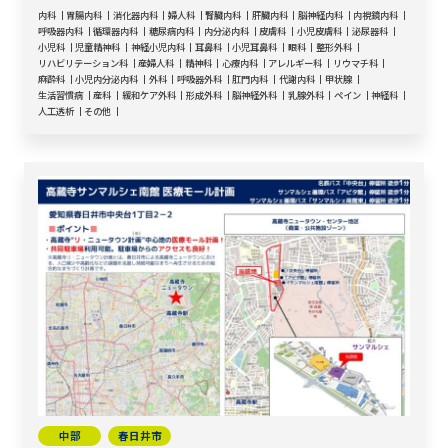
内科
胃腸内科
消化器内科
婦人科
腎臓内科
肝臓内科
脳神経内科
内視鏡内科
呼吸器内科
循環器内科
糖尿病内科
内分泌内科
皮膚科
小児皮膚科
泌尿器科
小児科
児童精神科
神経小児内科
耳鼻科
小児耳鼻科
眼科
整形外科
リハビリテーション科
産婦人科
精神科
心療内科
アレルギー科
リウマチ科
麻酔科
小児内分泌内科
外科
呼吸器外科
肛門内科
代謝内科
甲状腺
生活習慣病
産科
緩和ケア外科
形成外科
脳神経外科
乳腺外科
ペイン
神経科
人工透析
その他
中部
春日井市