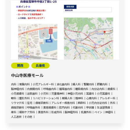
関西
兵庫県
中山寺医療モール
内科
胃腸内科
小児アレルギー科
消化器内科
婦人科
腎臓内科
肝臓内科
脳神経内科
内視鏡内科
呼吸器内科
循環器内科
糖尿病内科
内分泌内科
皮膚科
小児皮膚科
泌尿器科
小児科
児童精神科
神経小児内科
耳鼻科
小児耳鼻科
眼科
整形外科
リハビリテーション科
産婦人科
精神科
心療内科
アレルギー科
リウマチ科
在宅
病理診断科
アレルギー疾患内科
麻酔科
小児内分泌内科
外科
病理診断科
呼吸器外科
美容皮膚科
肛門内科
代謝内科
甲状腺
生活習慣病
産科
緩和ケア外科
美容外科
形成外科
脳神経外科
乳腺外科
ペイン
神経科
人工透析
その他