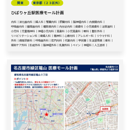
関東
東京都（２３区外）
ひばりヶ丘駅医療モール計画
内科
消化器内科
婦人科
腎臓内科
肝臓内科
脳神経内科
内視鏡内科
呼吸器内科
循環器内科
糖尿病内科
内分泌内科
皮膚科
小児皮膚科
泌尿器科
小児科
児童精神科
神経小児内科
耳鼻科
小児耳鼻科
眼科
整形外科
リハビリテーション科
産婦人科
精神科
心療内科
アレルギー科
リウマチ科
外科
病理診断科
呼吸器外科
肛門内科
代謝内科
甲状腺
生活習慣病
産科
緩和ケア外科
形成外科
脳神経外科
乳腺外科
ペイン
神経科
人工透析