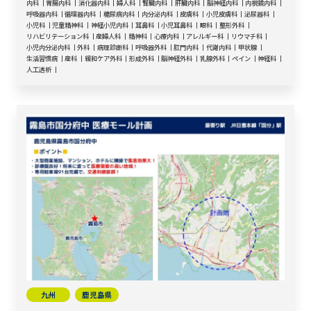
内科
胃腸内科
消化器内科
婦人科
腎臓内科
肝臓内科
脳神経内科
内視鏡内科
呼吸器内科
循環器内科
糖尿病内科
内分泌内科
皮膚科
小児皮膚科
泌尿器科
小児科
児童精神科
神経小児内科
耳鼻科
小児耳鼻科
眼科
整形外科
リハビリテーション科
産婦人科
精神科
心療内科
アレルギー科
リウマチ科
小児内分泌内科
外科
病理診断科
呼吸器外科
肛門内科
代謝内科
甲状腺
生活習慣病
産科
緩和ケア外科
形成外科
脳神経外科
乳腺外科
ペイン
神経科
人工透析
九州
鹿児島県