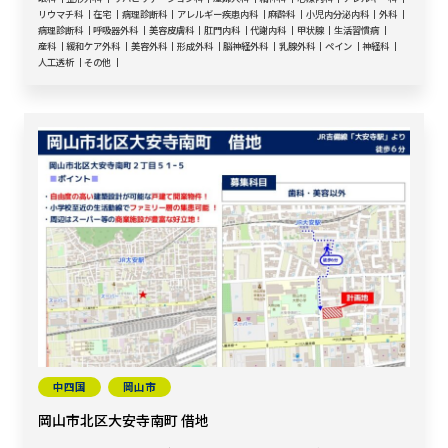
リウマチ科
在宅
病理診断科
アレルギー疾患内科
麻酔科
小児内分泌内科
外科
病理診断科
呼吸器外科
美容皮膚科
肛門内科
代謝内科
甲状腺
生活習慣病
産科
緩和ケア外科
美容外科
形成外科
脳神経外科
乳腺外科
ペイン
神経科
人工透析
その他
中四国
岡山市
岡山市北区大安寺南町 借地