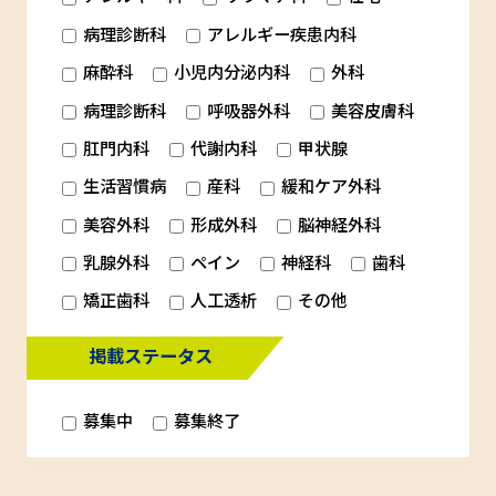
病理診断科
アレルギー疾患内科
麻酔科
小児内分泌内科
外科
病理診断科
呼吸器外科
美容皮膚科
肛門内科
代謝内科
甲状腺
生活習慣病
産科
緩和ケア外科
美容外科
形成外科
脳神経外科
乳腺外科
ペイン
神経科
歯科
矯正歯科
人工透析
その他
掲載ステータス
募集中
募集終了