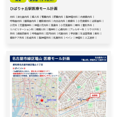
ひばりヶ丘駅医療モール計画
内科
消化器内科
婦人科
腎臓内科
肝臓内科
脳神経内科
内視鏡内科
呼吸器内科
循環器内科
糖尿病内科
内分泌内科
皮膚科
小児皮膚科
泌尿器科
小児科
児童精神科
神経小児内科
耳鼻科
小児耳鼻科
眼科
整形外科
リハビリテーション科
産婦人科
精神科
心療内科
アレルギー科
リウマチ科
外科
病理診断科
呼吸器外科
肛門内科
代謝内科
甲状腺
生活習慣病
産科
緩和ケア外科
形成外科
脳神経外科
乳腺外科
ペイン
神経科
人工透析