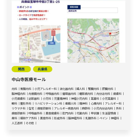
関西
兵庫県
中山寺医療モール
内科
胃腸内科
小児アレルギー科
消化器内科
婦人科
腎臓内科
肝臓内科
脳神経内科
内視鏡内科
呼吸器内科
循環器内科
糖尿病内科
内分泌内科
皮膚科
小児皮膚科
泌尿器科
小児科
児童精神科
神経小児内科
耳鼻科
小児耳鼻科
眼科
整形外科
リハビリテーション科
産婦人科
精神科
心療内科
アレルギー科
リウマチ科
在宅
病理診断科
アレルギー疾患内科
麻酔科
小児内分泌内科
外科
病理診断科
呼吸器外科
美容皮膚科
肛門内科
代謝内科
甲状腺
生活習慣病
産科
緩和ケア外科
美容外科
形成外科
脳神経外科
乳腺外科
ペイン
神経科
人工透析
その他