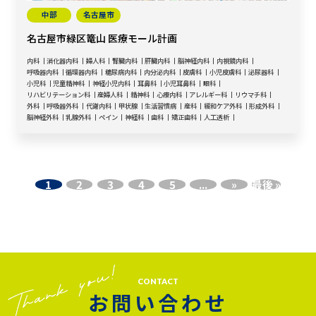
中部
名古屋市
名古屋市緑区篭山 医療モール計画
内科
消化器内科
婦人科
腎臓内科
肝臓内科
脳神経内科
内視鏡内科
呼吸器内科
循環器内科
糖尿病内科
内分泌内科
皮膚科
小児皮膚科
泌尿器科
小児科
児童精神科
神経小児内科
耳鼻科
小児耳鼻科
眼科
リハビリテーション科
産婦人科
精神科
心療内科
アレルギー科
リウマチ科
外科
呼吸器外科
代謝内科
甲状腺
生活習慣病
産科
緩和ケア外科
形成外科
脳神経外科
乳腺外科
ペイン
神経科
歯科
矯正歯科
人工透析
1
2
3
4
5
...
»
最後 »
CONTACT
お問い合わせ