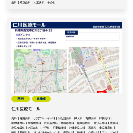
歯科
矯正歯科
人工透析
その他
関西
兵庫県
仁川医療モール
内科
胃腸内科
小児アレルギー科
消化器内科
婦人科
腎臓内科
肝臓内科
脳神経内科
内視鏡内科
呼吸器内科
循環器内科
糖尿病内科
内分泌内科
皮膚科
小児皮膚科
泌尿器科
小児科
児童精神科
神経小児内科
耳鼻科
小児耳鼻科
眼科
整形外科
リハビリテーション科
産婦人科
精神科
心療内科
アレルギー科