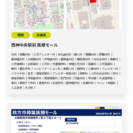
関西
兵庫県
西神中央駅前 医療モール
内科
胃腸内科
小児アレルギー科
消化器内科
婦人科
腎臓内科
肝臓内科
脳神経内科
内視鏡内科
呼吸器内科
循環器内科
糖尿病内科
内分泌内科
皮膚科
小児皮膚科
泌尿器科
小児科
児童精神科
神経小児内科
耳鼻科
小児耳鼻科
眼科
整形外科
リハビリテーション科
産婦人科
精神科
心療内科
アレルギー科
リウマチ科
在宅
病理診断科
アレルギー疾患内科
麻酔科
小児内分泌内科
外科
病理診断科
呼吸器外科
美容皮膚科
肛門内科
代謝内科
甲状腺
生活習慣病
産科
緩和ケア外科
美容外科
形成外科
脳神経外科
乳腺外科
ペイン
神経科
人工透析
その他