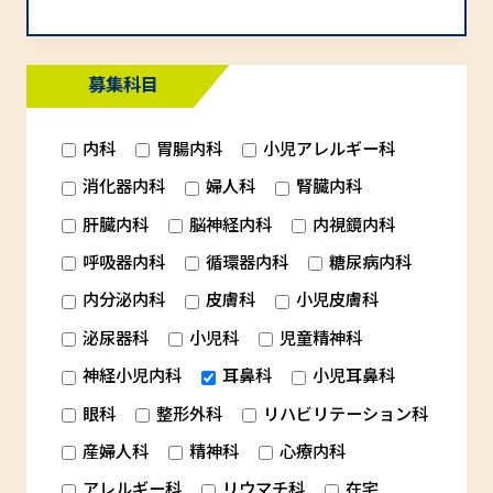
募集科目
内科
胃腸内科
小児アレルギー科
消化器内科
婦人科
腎臓内科
肝臓内科
脳神経内科
内視鏡内科
呼吸器内科
循環器内科
糖尿病内科
内分泌内科
皮膚科
小児皮膚科
泌尿器科
小児科
児童精神科
神経小児内科
耳鼻科
小児耳鼻科
眼科
整形外科
リハビリテーション科
産婦人科
精神科
心療内科
アレルギー科
リウマチ科
在宅