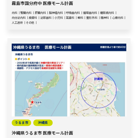
霧島市国分府中 医療モール計画
内科
腎臓内科
肝臓内科
脳神経内科
呼吸器内科
循環器内科
糖尿病内科
内分泌内科
皮膚科
泌尿器科
小児科
耳鼻科
眼科
整形外科
精神科
心療内科
人工透析
その他
うるま市
沖縄県
沖縄県うるま市 医療モール計画