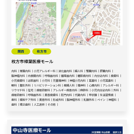
関西
枚方市
枚方市樟葉医療モール
内科
胃腸内科
小児アレルギー科
消化器内科
婦人科
腎臓内科
肝臓内科
脳神経内科
内視鏡内科
呼吸器内科
循環器内科
糖尿病内科
内分泌内科
皮膚科
小児皮膚科
泌尿器科
小児科
児童精神科
神経小児内科
耳鼻科
小児耳鼻科
眼科
整形外科
リハビリテーション科
産婦人科
精神科
心療内科
アレルギー科
リウマチ科
在宅
病理診断科
アレルギー疾患内科
麻酔科
小児内分泌内科
外科
病理診断科
呼吸器外科
美容皮膚科
肛門内科
代謝内科
甲状腺
生活習慣病
産科
緩和ケア外科
美容外科
形成外科
脳神経外科
乳腺外科
ペイン
神経科
歯科
矯正歯科
人工透析
その他