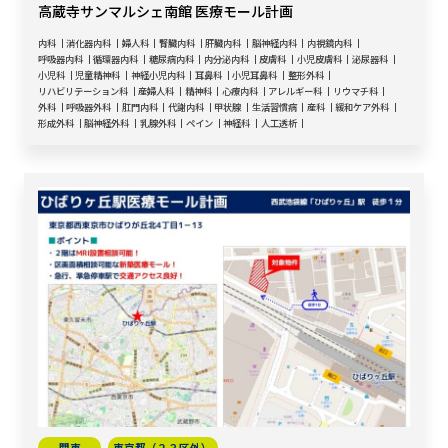
高蔵寺サンマルシェ南館 医療モール計画
内科
消化器内科
婦人科
腎臓内科
肝臓内科
脳神経内科
内視鏡内科
呼吸器内科
循環器内科
糖尿病内科
内分泌内科
皮膚科
小児皮膚科
泌尿器科
小児科
児童精神科
神経小児内科
耳鼻科
小児耳鼻科
整形外科
リハビリテーション科
産婦人科
精神科
心療内科
アレルギー科
リウマチ科
外科
呼吸器外科
肛門内科
代謝内科
甲状腺
生活習慣病
産科
緩和ケア外科
形成外科
脳神経外科
乳腺外科
ペイン
神経科
人工透析
関東
東京都（２３区外）