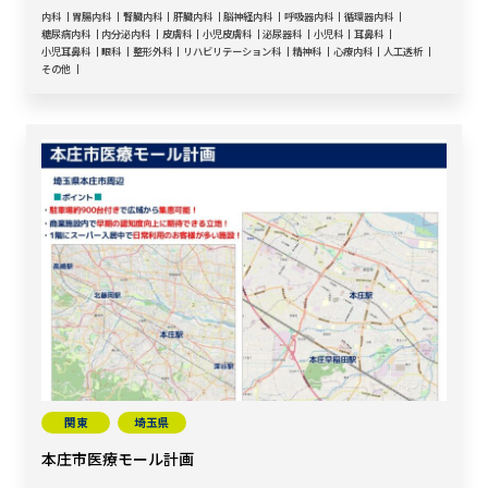
内科
胃腸内科
腎臓内科
肝臓内科
脳神経内科
呼吸器内科
循環器内科
糖尿病内科
内分泌内科
皮膚科
小児皮膚科
泌尿器科
小児科
耳鼻科
小児耳鼻科
眼科
整形外科
リハビリテーション科
精神科
心療内科
人工透析
その他
関東
埼玉県
本庄市医療モール計画