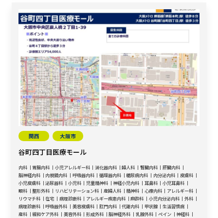
関西
大阪市
谷町四丁目医療モール
内科
胃腸内科
小児アレルギー科
消化器内科
婦人科
腎臓内科
肝臓内科
脳神経内科
内視鏡内科
呼吸器内科
循環器内科
糖尿病内科
内分泌内科
皮膚科
小児皮膚科
泌尿器科
小児科
児童精神科
神経小児内科
耳鼻科
小児耳鼻科
眼科
整形外科
リハビリテーション科
産婦人科
精神科
心療内科
アレルギー科
リウマチ科
在宅
病理診断科
アレルギー疾患内科
麻酔科
小児内分泌内科
外科
病理診断科
呼吸器外科
美容皮膚科
肛門内科
代謝内科
甲状腺
生活習慣病
産科
緩和ケア外科
美容外科
形成外科
脳神経外科
乳腺外科
ペイン
神経科