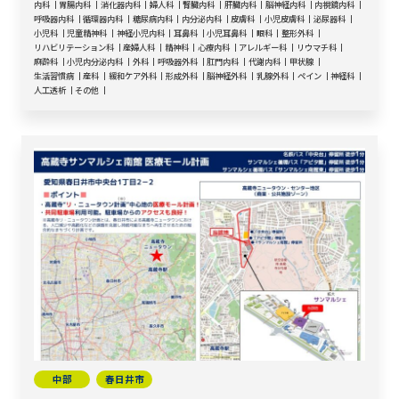
内科
胃腸内科
消化器内科
婦人科
腎臓内科
肝臓内科
脳神経内科
内視鏡内科
呼吸器内科
循環器内科
糖尿病内科
内分泌内科
皮膚科
小児皮膚科
泌尿器科
小児科
児童精神科
神経小児内科
耳鼻科
小児耳鼻科
眼科
整形外科
リハビリテーション科
産婦人科
精神科
心療内科
アレルギー科
リウマチ科
麻酔科
小児内分泌内科
外科
呼吸器外科
肛門内科
代謝内科
甲状腺
生活習慣病
産科
緩和ケア外科
形成外科
脳神経外科
乳腺外科
ペイン
神経科
人工透析
その他
中部
春日井市