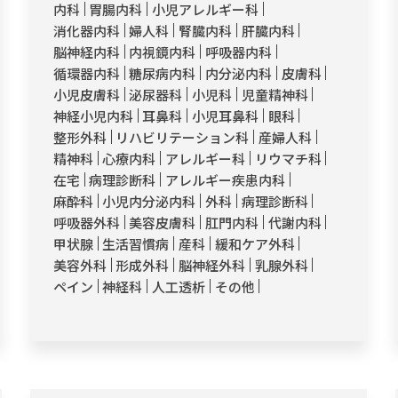
内科
胃腸内科
小児アレルギー科
消化器内科
婦人科
腎臓内科
肝臓内科
脳神経内科
内視鏡内科
呼吸器内科
循環器内科
糖尿病内科
内分泌内科
皮膚科
小児皮膚科
泌尿器科
小児科
児童精神科
神経小児内科
耳鼻科
小児耳鼻科
眼科
整形外科
リハビリテーション科
産婦人科
精神科
心療内科
アレルギー科
リウマチ科
在宅
病理診断科
アレルギー疾患内科
麻酔科
小児内分泌内科
外科
病理診断科
呼吸器外科
美容皮膚科
肛門内科
代謝内科
甲状腺
生活習慣病
産科
緩和ケア外科
美容外科
形成外科
脳神経外科
乳腺外科
ペイン
神経科
人工透析
その他