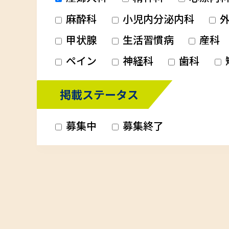
麻酔科
小児内分泌内科
外
甲状腺
生活習慣病
産科
ペイン
神経科
歯科
掲載ステータス
募集中
募集終了