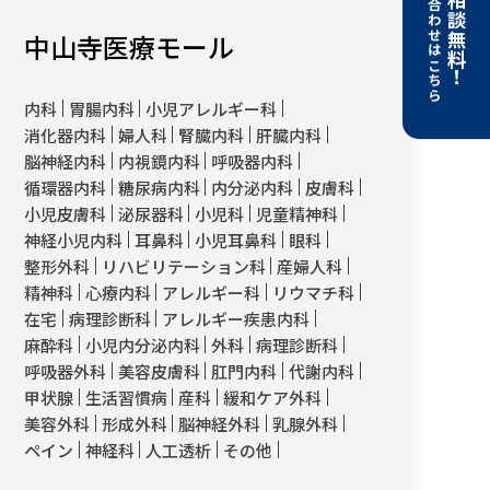
お問い合わせはこちら
開業相談無料！
中山寺医療モール
内科
胃腸内科
小児アレルギー科
消化器内科
婦人科
腎臓内科
肝臓内科
脳神経内科
内視鏡内科
呼吸器内科
循環器内科
糖尿病内科
内分泌内科
皮膚科
小児皮膚科
泌尿器科
小児科
児童精神科
神経小児内科
耳鼻科
小児耳鼻科
眼科
整形外科
リハビリテーション科
産婦人科
精神科
心療内科
アレルギー科
リウマチ科
在宅
病理診断科
アレルギー疾患内科
麻酔科
小児内分泌内科
外科
病理診断科
呼吸器外科
美容皮膚科
肛門内科
代謝内科
甲状腺
生活習慣病
産科
緩和ケア外科
美容外科
形成外科
脳神経外科
乳腺外科
ペイン
神経科
人工透析
その他