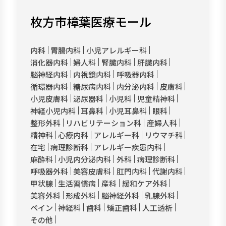
枚方市樟葉医療モール
内科
胃腸内科
小児アレルギー科
消化器内科
婦人科
腎臓内科
肝臓内科
脳神経内科
内視鏡内科
呼吸器内科
循環器内科
糖尿病内科
内分泌内科
皮膚科
小児皮膚科
泌尿器科
小児科
児童精神科
神経小児内科
耳鼻科
小児耳鼻科
眼科
整形外科
リハビリテーション科
産婦人科
精神科
心療内科
アレルギー科
リウマチ科
在宅
病理診断科
アレルギー疾患内科
麻酔科
小児内分泌内科
外科
病理診断科
呼吸器外科
美容皮膚科
肛門内科
代謝内科
甲状腺
生活習慣病
産科
緩和ケア外科
美容外科
形成外科
脳神経外科
乳腺外科
ペイン
神経科
歯科
矯正歯科
人工透析
その他