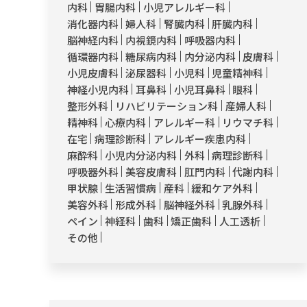
内科
胃腸内科
小児アレルギー科
消化器内科
婦人科
腎臓内科
肝臓内科
脳神経内科
内視鏡内科
呼吸器内科
循環器内科
糖尿病内科
内分泌内科
皮膚科
小児皮膚科
泌尿器科
小児科
児童精神科
神経小児内科
耳鼻科
小児耳鼻科
眼科
整形外科
リハビリテーション科
産婦人科
精神科
心療内科
アレルギー科
リウマチ科
在宅
病理診断科
アレルギー疾患内科
麻酔科
小児内分泌内科
外科
病理診断科
呼吸器外科
美容皮膚科
肛門内科
代謝内科
甲状腺
生活習慣病
産科
緩和ケア外科
美容外科
形成外科
脳神経外科
乳腺外科
ペイン
神経科
歯科
矯正歯科
人工透析
その他