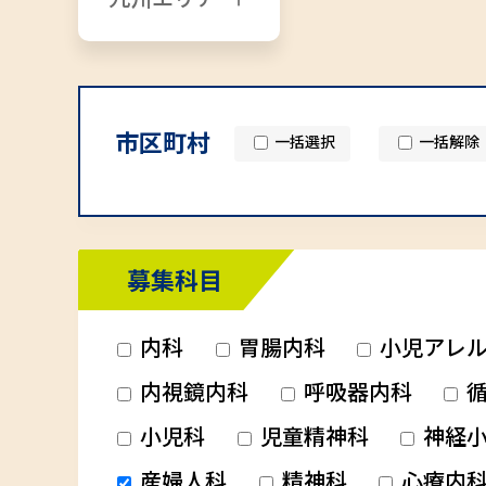
市区町村
一括選択
一括解除
募集科目
内科
胃腸内科
小児アレ
内視鏡内科
呼吸器内科
循
小児科
児童精神科
神経小
産婦人科
精神科
心療内