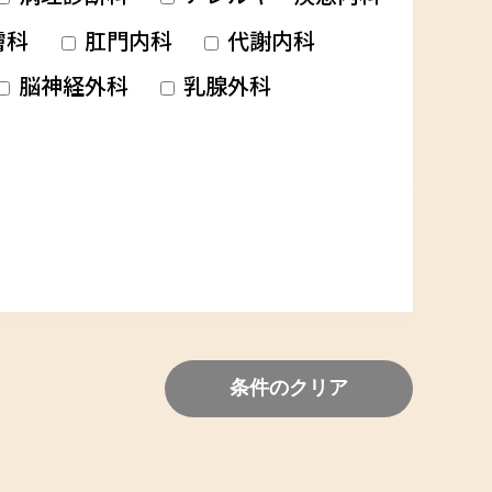
膚科
肛門内科
代謝内科
脳神経外科
乳腺外科
条件のクリア