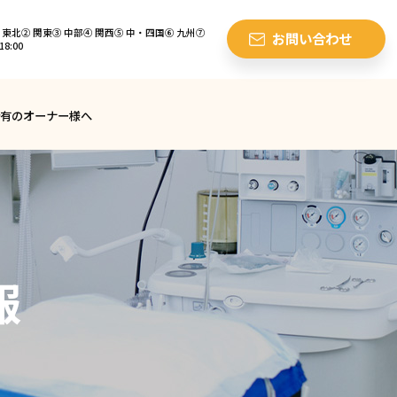
東北② 関東③ 中部④ 関西⑤ 中・四国⑥ 九州⑦
お問い合わせ
8:00
有のオーナー様へ
報