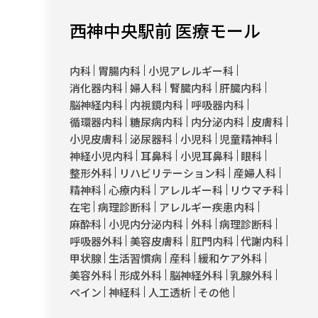
西神中央駅前 医療モール
内科
胃腸内科
小児アレルギー科
消化器内科
婦人科
腎臓内科
肝臓内科
脳神経内科
内視鏡内科
呼吸器内科
循環器内科
糖尿病内科
内分泌内科
皮膚科
小児皮膚科
泌尿器科
小児科
児童精神科
神経小児内科
耳鼻科
小児耳鼻科
眼科
整形外科
リハビリテーション科
産婦人科
精神科
心療内科
アレルギー科
リウマチ科
在宅
病理診断科
アレルギー疾患内科
麻酔科
小児内分泌内科
外科
病理診断科
呼吸器外科
美容皮膚科
肛門内科
代謝内科
甲状腺
生活習慣病
産科
緩和ケア外科
美容外科
形成外科
脳神経外科
乳腺外科
ペイン
神経科
人工透析
その他