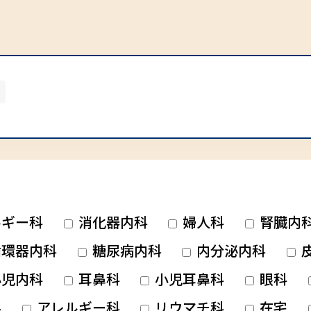
ルギー科
消化器内科
婦人科
腎臓内
環器内科
糖尿病内科
内分泌内科
児内科
耳鼻科
小児耳鼻科
眼科
科
アレルギー科
リウマチ科
在宅