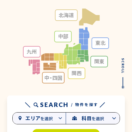
北海道
中部
東北
九州
関東
SCROLL
関西
中・
四国
SEARCH
/ 物件を探す
エリア
科目
を選択
を選択