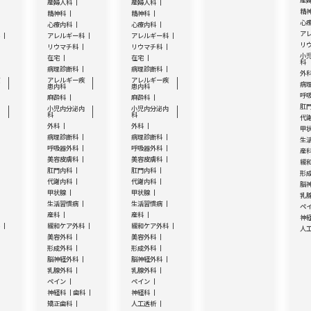
産
産婦人科
産婦人科
精
精神科
精神科
心
心療内科
心療内科
ア
科
アレルギー科
アレルギー科
リ
リウマチ科
リウマチ科
小
在宅
在宅
科
病理診断科
病理診断科
外
疾
アレルギー疾
アレルギー疾
病
患内科
患内科
呼
麻酔科
麻酔科
肛
内
小児内分泌内
小児内分泌内
科
科
代
外科
外科
甲
病理診断科
病理診断科
生
呼吸器外科
呼吸器外科
産
美容皮膚科
美容皮膚科
緩
肛門内科
肛門内科
形
代謝内科
代謝内科
脳
甲状腺
甲状腺
乳
生活習慣病
生活習慣病
ペ
産科
産科
神
科
緩和ケア外科
緩和ケア外科
人
美容外科
美容外科
形成外科
形成外科
脳神経外科
脳神経外科
乳腺外科
乳腺外科
ペイン
ペイン
神経科
歯科
神経科
矯正歯科
人工透析