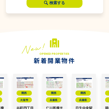
検索する
OPENED PROPERTIES
新着開業物件
関西
関西
関西
大阪市
兵庫県
兵庫県
医療
谷町四丁目
仁川医療モ
日生中央駅
岡