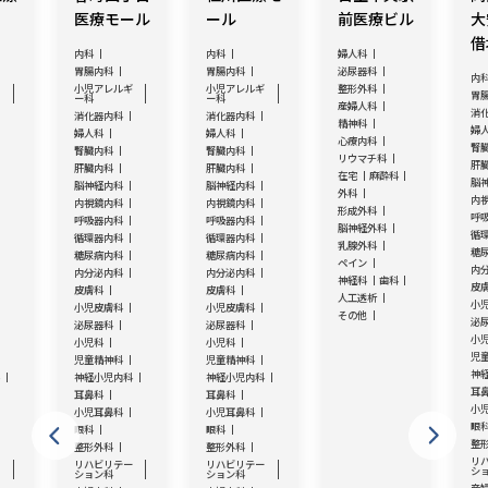
医療モール
ール
前医療ビル
大
借
内科
内科
婦人科
胃腸内科
胃腸内科
泌尿器科
内
ギ
小児アレルギ
小児アレルギ
整形外科
胃
ー科
ー科
産婦人科
消
消化器内科
消化器内科
精神科
婦
婦人科
婦人科
心療内科
腎
腎臓内科
腎臓内科
リウマチ科
肝
肝臓内科
肝臓内科
在宅
麻酔科
脳
脳神経内科
脳神経内科
外科
内
内視鏡内科
内視鏡内科
形成外科
呼
呼吸器内科
呼吸器内科
脳神経外科
循
循環器内科
循環器内科
乳腺外科
糖
糖尿病内科
糖尿病内科
ペイン
内
内分泌内科
内分泌内科
神経科
歯科
皮
皮膚科
皮膚科
人工透析
小
小児皮膚科
小児皮膚科
その他
泌
泌尿器科
泌尿器科
小
小児科
小児科
児
児童精神科
児童精神科
神
科
神経小児内科
神経小児内科
耳
耳鼻科
耳鼻科
小
小児耳鼻科
小児耳鼻科
眼
眼科
眼科
整
整形外科
整形外科
リ
ー
リハビリテー
リハビリテー
シ
ション科
ション科