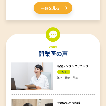
一覧を見る
VOICE
開業医の声
新宮メンタルクリニック
九州
濱本 隆寛 院長
立場ないとう内科