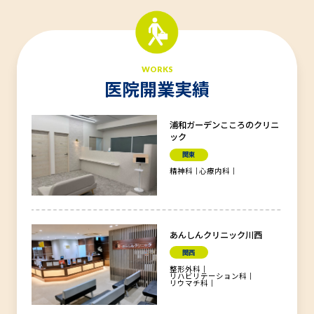
WORKS
医院開業実績
浦和ガーデンこころのクリニ
ック
関東
精神科
心療内科
あんしんクリニック川西
関西
整形外科
リハビリテーション科
リウマチ科