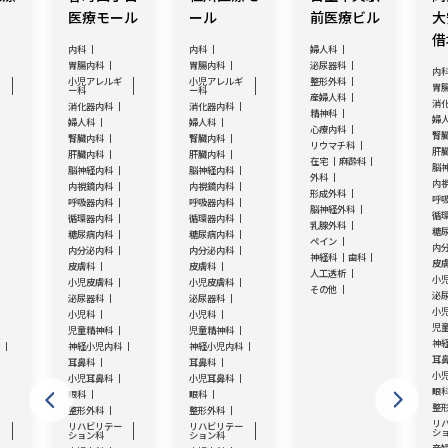
医療モール
ール
前医療ビル
大
借
内科
内科
婦人科
胃腸内科
胃腸内科
泌尿器科
内
ギ
小児アレルギ
小児アレルギ
整形外科
胃
ー科
ー科
産婦人科
消
消化器内科
消化器内科
精神科
婦
婦人科
婦人科
心療内科
腎
腎臓内科
腎臓内科
リウマチ科
肝
肝臓内科
肝臓内科
在宅
麻酔科
脳
脳神経内科
脳神経内科
外科
内
内視鏡内科
内視鏡内科
形成外科
呼
呼吸器内科
呼吸器内科
脳神経外科
循
循環器内科
循環器内科
乳腺外科
糖
糖尿病内科
糖尿病内科
ペイン
内
内分泌内科
内分泌内科
神経科
歯科
皮
皮膚科
皮膚科
人工透析
小
小児皮膚科
小児皮膚科
その他
泌
泌尿器科
泌尿器科
小
小児科
小児科
児
児童精神科
児童精神科
神
科
神経小児内科
神経小児内科
耳
耳鼻科
耳鼻科
小
小児耳鼻科
小児耳鼻科
眼
眼科
眼科
整
整形外科
整形外科
リ
ー
リハビリテー
リハビリテー
シ
ション科
ション科