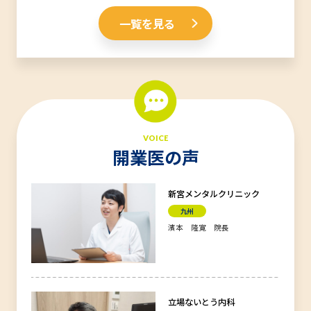
一覧を見る
VOICE
開業医の声
新宮メンタルクリニック
九州
濱本 隆寛 院長
立場ないとう内科