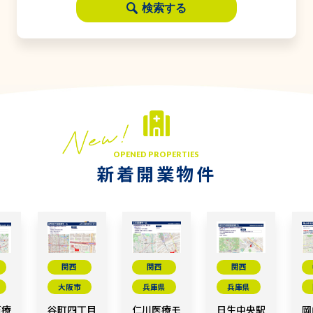
検索する
OPENED PROPERTIES
新着開業物件
関西
関西
関西
大阪市
兵庫県
兵庫県
医療
谷町四丁目
仁川医療モ
日生中央駅
岡