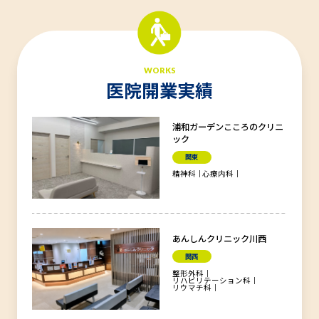
WORKS
医院開業実績
浦和ガーデンこころのクリニ
ック
関東
精神科
心療内科
あんしんクリニック川西
関西
整形外科
リハビリテーション科
リウマチ科