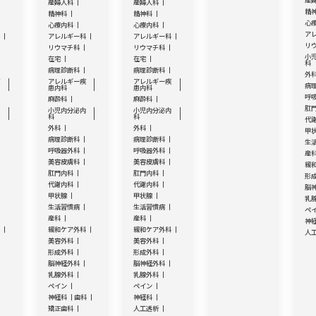
産
産婦人科
産婦人科
精
精神科
精神科
心
心療内科
心療内科
ア
科
アレルギー科
アレルギー科
リ
リウマチ科
リウマチ科
小
在宅
在宅
科
病理診断科
病理診断科
外
疾
アレルギー疾
アレルギー疾
病
患内科
患内科
呼
麻酔科
麻酔科
肛
内
小児内分泌内
小児内分泌内
科
科
代
外科
外科
甲
病理診断科
病理診断科
生
呼吸器外科
呼吸器外科
産
美容皮膚科
美容皮膚科
緩
肛門内科
肛門内科
形
代謝内科
代謝内科
脳
甲状腺
甲状腺
乳
生活習慣病
生活習慣病
ペ
産科
産科
神
科
緩和ケア外科
緩和ケア外科
人
美容外科
美容外科
形成外科
形成外科
脳神経外科
脳神経外科
乳腺外科
乳腺外科
ペイン
ペイン
神経科
歯科
神経科
矯正歯科
人工透析