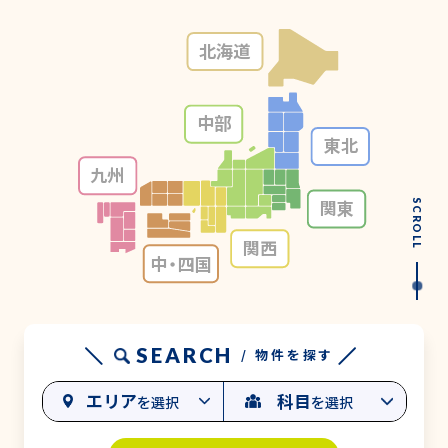
北海道
中部
東北
九州
関東
SCROLL
関西
中・
四国
SEARCH
/ 物件を探す
エリア
科目
を選択
を選択