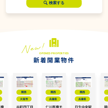
検索する
OPENED PROPERTIES
新着開業物件
関西
関西
関西
大阪市
兵庫県
兵庫県
医療
谷町四丁目
仁川医療モ
日生中央駅
岡