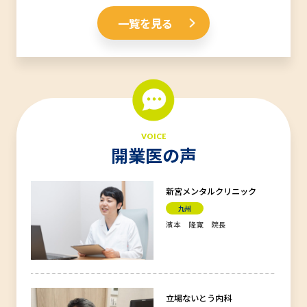
一覧を見る
VOICE
開業医の声
新宮メンタルクリニック
九州
濱本 隆寛 院長
立場ないとう内科