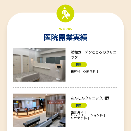
WORKS
医院開業実績
浦和ガーデンこころのクリニ
ック
関東
精神科
心療内科
あんしんクリニック川西
関西
整形外科
リハビリテーション科
リウマチ科