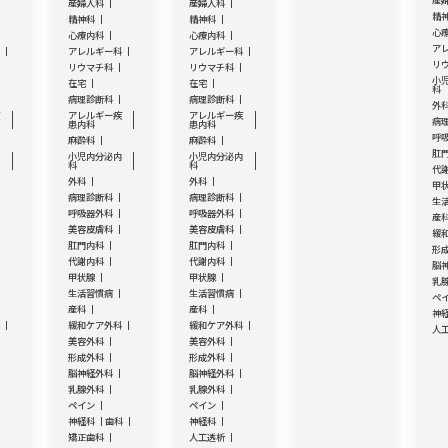
産
産婦人科
産婦人科
精
精神科
精神科
心
心療内科
心療内科
ア
科
アレルギー科
アレルギー科
リ
リウマチ科
リウマチ科
小
在宅
在宅
科
病理診断科
病理診断科
外
疾
アレルギー疾
アレルギー疾
病
患内科
患内科
呼
麻酔科
麻酔科
肛
内
小児内分泌内
小児内分泌内
科
科
代
外科
外科
甲
病理診断科
病理診断科
生
呼吸器外科
呼吸器外科
産
美容皮膚科
美容皮膚科
緩
肛門内科
肛門内科
形
代謝内科
代謝内科
脳
甲状腺
甲状腺
乳
生活習慣病
生活習慣病
ペ
産科
産科
神
科
緩和ケア外科
緩和ケア外科
人
美容外科
美容外科
形成外科
形成外科
脳神経外科
脳神経外科
乳腺外科
乳腺外科
ペイン
ペイン
神経科
歯科
神経科
矯正歯科
人工透析