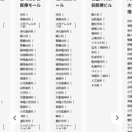
医療モール
ール
前医療ビル
大
借
内科
内科
婦人科
胃腸内科
胃腸内科
泌尿器科
内
ギ
小児アレルギ
小児アレルギ
整形外科
胃
ー科
ー科
産婦人科
消
消化器内科
消化器内科
精神科
婦
婦人科
婦人科
心療内科
腎
腎臓内科
腎臓内科
リウマチ科
肝
肝臓内科
肝臓内科
在宅
麻酔科
脳
脳神経内科
脳神経内科
外科
内
内視鏡内科
内視鏡内科
形成外科
呼
呼吸器内科
呼吸器内科
脳神経外科
循
循環器内科
循環器内科
乳腺外科
糖
糖尿病内科
糖尿病内科
ペイン
内
内分泌内科
内分泌内科
神経科
歯科
皮
皮膚科
皮膚科
人工透析
小
小児皮膚科
小児皮膚科
その他
泌
泌尿器科
泌尿器科
小
小児科
小児科
児
児童精神科
児童精神科
神
科
神経小児内科
神経小児内科
耳
耳鼻科
耳鼻科
小
小児耳鼻科
小児耳鼻科
眼
眼科
眼科
整
整形外科
整形外科
リ
ー
リハビリテー
リハビリテー
シ
ション科
ション科