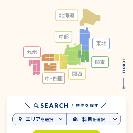
北海道
中部
東北
九州
関東
SCROLL
関西
中・
四国
SEARCH
/ 物件を探す
エリア
科目
を選択
を選択