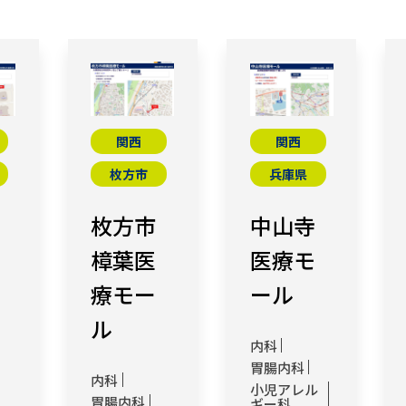
関西
関西
枚方市
兵庫県
枚方市
中山寺
樟葉医
医療モ
療モー
ール
ル
内科
胃腸内科
内科
小児アレル
胃腸内科
ギー科