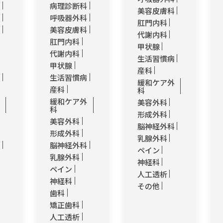
科
病理診断科
美容皮膚科
科
呼吸器外科
肛門内科
科
美容皮膚科
代謝内科
肛門内科
甲状腺
代謝内科
生活習慣病
甲状腺
産科
病
生活習慣病
緩和ケア外
産科
科
外
緩和ケア外
美容外科
科
形成外科
美容外科
脳神経外科
形成外科
乳腺外科
科
脳神経外科
ペイン
乳腺外科
神経科
ペイン
人工透析
神経科
その他
歯科
矯正歯科
人工透析