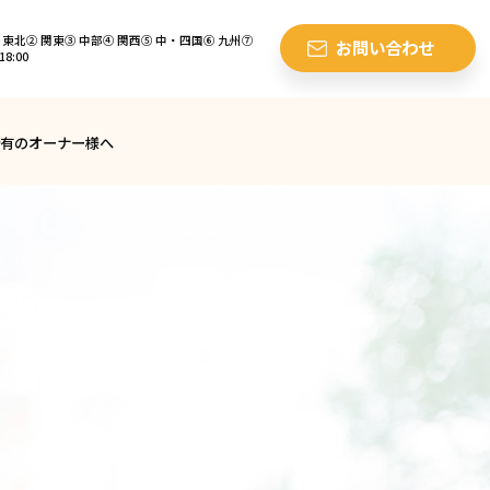
東北② 関東③ 中部④ 関西⑤ 中・四国⑥ 九州⑦
お問い合わせ
8:00
有のオーナー様へ