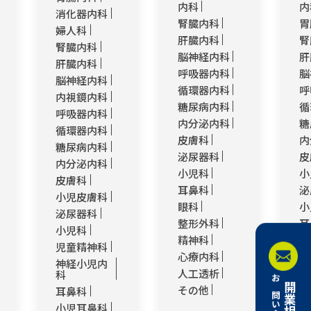
内科
内
消化器内科
腎臓内科
胃
婦人科
肝臓内科
腎
腎臓内科
脳神経内科
肝
肝臓内科
呼吸器内科
脳
脳神経内科
循環器内科
呼
内視鏡内科
糖尿病内科
循
呼吸器内科
内分泌内科
糖
循環器内科
皮膚科
内
糖尿病内科
泌尿器科
皮
内分泌内科
小児科
小
皮膚科
耳鼻科
泌
小児皮膚科
眼科
小
泌尿器科
整形外科
耳
小児科
精神科
小
児童精神科
心療内科
眼
神経小児内
人工透析
整
科
その他
リ
耳鼻科
ー
小児耳鼻科