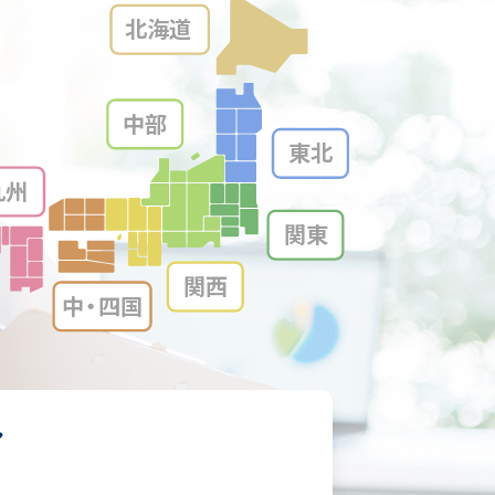
北海道
中部
東北
九州
関東
関西
中・
四国