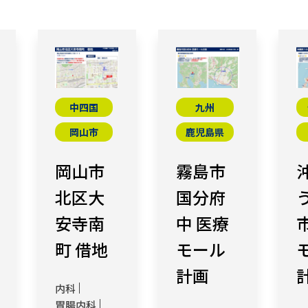
中四国
九州
岡山市
鹿児島県
岡山市
霧島市
北区大
国分府
安寺南
中 医療
町 借地
モール
計画
内科
胃腸内科