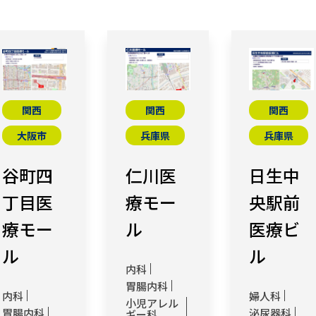
関西
関西
関西
大阪市
兵庫県
兵庫県
谷町四
仁川医
日生中
丁目医
療モー
央駅前
療モー
ル
医療ビ
ル
ル
内科
胃腸内科
内科
婦人科
小児アレル
胃腸内科
泌尿器科
ギー科