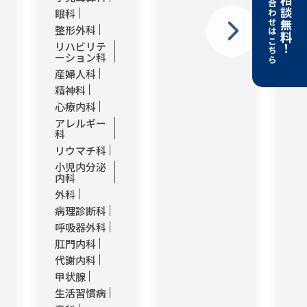
お問い合わせはこちら
開業相談無料！
精
眼科
心
整形外科
人
リハビリテ
そ
ーション科
産婦人科
精神科
心療内科
アレルギー
科
リウマチ科
小児内分泌
内科
外科
病理診断科
呼吸器外科
肛門内科
代謝内科
甲状腺
生活習慣病