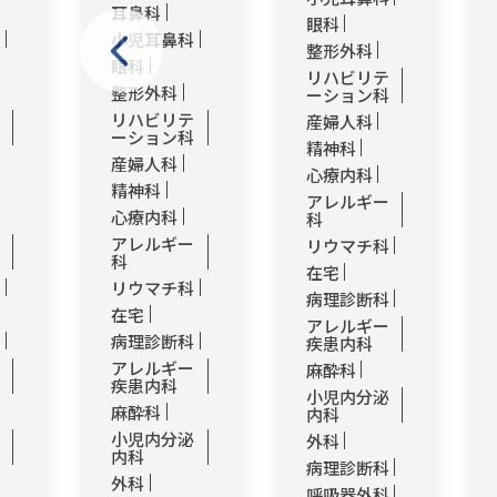
耳鼻科
眼科
科
小児耳鼻科
整形外科
眼科
リハビリテ
整形外科
ーション科
テ
リハビリテ
産婦人科
科
ーション科
精神科
産婦人科
心療内科
精神科
アレルギー
心療内科
科
ー
アレルギー
リウマチ科
科
在宅
科
リウマチ科
病理診断科
在宅
アレルギー
科
病理診断科
疾患内科
ー
アレルギー
麻酔科
疾患内科
小児内分泌
麻酔科
内科
泌
小児内分泌
外科
内科
病理診断科
外科
呼吸器外科