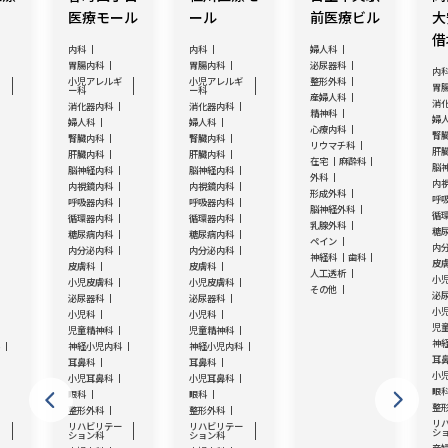
医療モール
ール
前医療ビル
大
借
内科
内科
婦人科
胃腸内科
胃腸内科
泌尿器科
内
ギ
小児アレルギ
小児アレルギ
整形外科
胃
ー科
ー科
産婦人科
消
消化器内科
消化器内科
精神科
婦
婦人科
婦人科
心療内科
腎
腎臓内科
腎臓内科
リウマチ科
肝
肝臓内科
肝臓内科
在宅
麻酔科
脳
脳神経内科
脳神経内科
外科
内
内視鏡内科
内視鏡内科
形成外科
呼
呼吸器内科
呼吸器内科
脳神経外科
循
循環器内科
循環器内科
乳腺外科
糖
糖尿病内科
糖尿病内科
ペイン
内
内分泌内科
内分泌内科
神経科
歯科
皮
皮膚科
皮膚科
人工透析
小
小児皮膚科
小児皮膚科
その他
泌
泌尿器科
泌尿器科
小
小児科
小児科
児
児童精神科
児童精神科
神
科
神経小児内科
神経小児内科
耳
耳鼻科
耳鼻科
小
小児耳鼻科
小児耳鼻科
眼
眼科
眼科
整
整形外科
整形外科
リ
ー
リハビリテー
リハビリテー
シ
ション科
ション科