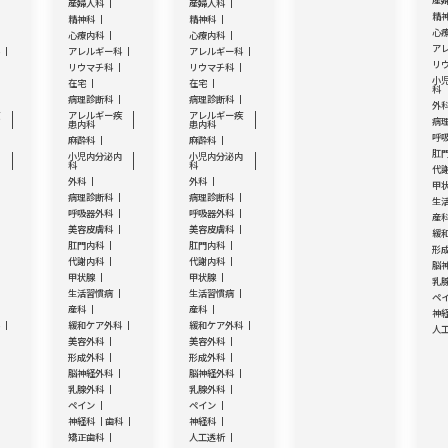
産
産婦人科
産婦人科
精
精神科
精神科
心
心療内科
心療内科
ア
科
アレルギー科
アレルギー科
リ
リウマチ科
リウマチ科
小
在宅
在宅
科
病理診断科
病理診断科
外
疾
アレルギー疾
アレルギー疾
病
患内科
患内科
呼
麻酔科
麻酔科
肛
内
小児内分泌内
小児内分泌内
科
科
代
外科
外科
甲
病理診断科
病理診断科
生
呼吸器外科
呼吸器外科
産
美容皮膚科
美容皮膚科
緩
肛門内科
肛門内科
形
代謝内科
代謝内科
脳
甲状腺
甲状腺
乳
生活習慣病
生活習慣病
ペ
産科
産科
神
科
緩和ケア外科
緩和ケア外科
人
美容外科
美容外科
形成外科
形成外科
脳神経外科
脳神経外科
乳腺外科
乳腺外科
ペイン
ペイン
神経科
歯科
神経科
矯正歯科
人工透析