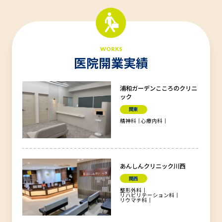
WORKS
医院開業実績
浦和ガーデンこころのクリニ
ック
関東
精神科
心療内科
あんしんクリニック川西
関西
整形外科
リハビリテーション科
リウマチ科