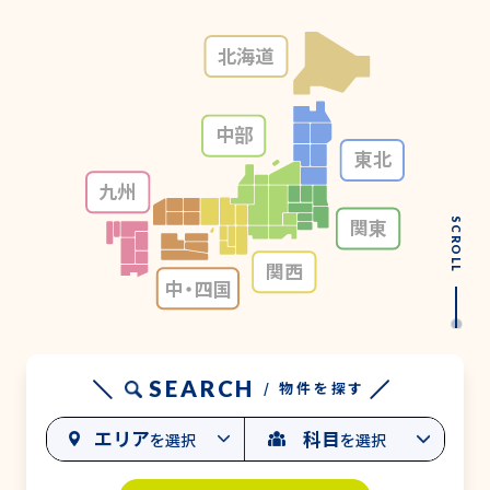
北海道
中部
東北
九州
関東
SCROLL
関西
中・
四国
SEARCH
/ 物件を探す
エリア
科目
を選択
を選択