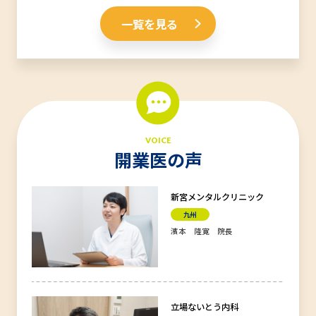
一覧を見る
VOICE
開業医の声
新宮メンタルクリニック
九州
濱本 隆寛 院長
立場ないとう内科