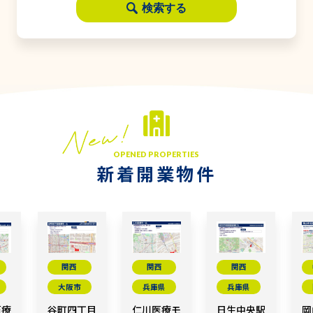
検索する
OPENED PROPERTIES
新着開業物件
関西
関西
関西
大阪市
兵庫県
兵庫県
医療
谷町四丁目
仁川医療モ
日生中央駅
岡