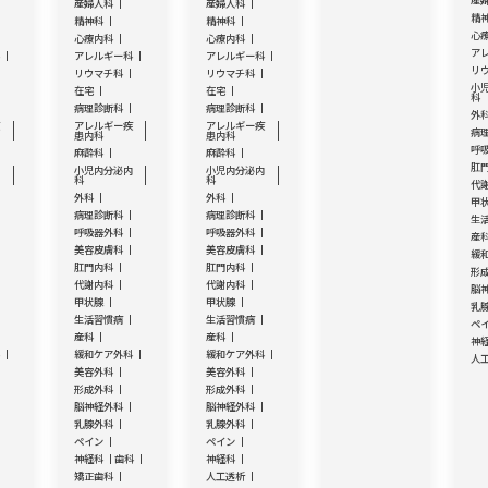
産
産婦人科
産婦人科
精
精神科
精神科
心
心療内科
心療内科
ア
科
アレルギー科
アレルギー科
リ
リウマチ科
リウマチ科
小
在宅
在宅
科
病理診断科
病理診断科
外
疾
アレルギー疾
アレルギー疾
病
患内科
患内科
呼
麻酔科
麻酔科
肛
内
小児内分泌内
小児内分泌内
科
科
代
外科
外科
甲
病理診断科
病理診断科
生
呼吸器外科
呼吸器外科
産
美容皮膚科
美容皮膚科
緩
肛門内科
肛門内科
形
代謝内科
代謝内科
脳
甲状腺
甲状腺
乳
生活習慣病
生活習慣病
ペ
産科
産科
神
科
緩和ケア外科
緩和ケア外科
人
美容外科
美容外科
形成外科
形成外科
脳神経外科
脳神経外科
乳腺外科
乳腺外科
ペイン
ペイン
神経科
歯科
神経科
矯正歯科
人工透析