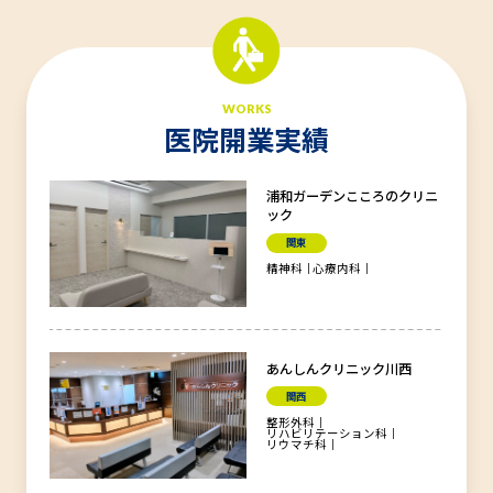
WORKS
医院開業実績
浦和ガーデンこころのクリニ
ック
関東
精神科
心療内科
あんしんクリニック川西
関西
整形外科
リハビリテーション科
リウマチ科