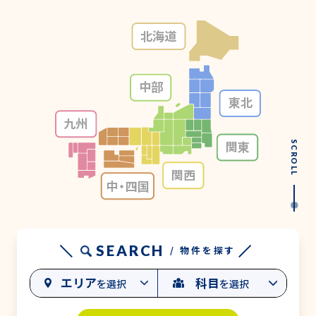
北海道
中部
東北
九州
関東
SCROLL
関西
中・
四国
SEARCH
/ 物件を探す
エリア
科目
を選択
を選択