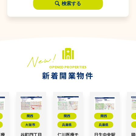
検索する
OPENED PROPERTIES
新着開業物件
関西
関西
関西
大阪市
兵庫県
兵庫県
医療
谷町四丁目
仁川医療モ
日生中央駅
岡