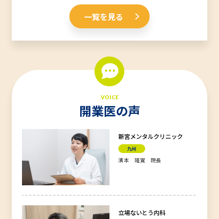
一覧を見る
VOICE
開業医の声
新宮メンタルクリニック
九州
濱本 隆寛 院長
立場ないとう内科