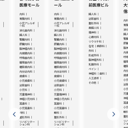
医療モール
ール
前医療ビル
大
借
内科
内科
婦人科
胃腸内科
胃腸内科
泌尿器科
内
ギ
小児アレルギ
小児アレルギ
整形外科
胃
ー科
ー科
産婦人科
消
消化器内科
消化器内科
精神科
婦
婦人科
婦人科
心療内科
腎
腎臓内科
腎臓内科
リウマチ科
肝
肝臓内科
肝臓内科
在宅
麻酔科
脳
脳神経内科
脳神経内科
外科
内
内視鏡内科
内視鏡内科
形成外科
呼
呼吸器内科
呼吸器内科
脳神経外科
循
循環器内科
循環器内科
乳腺外科
糖
糖尿病内科
糖尿病内科
ペイン
内
内分泌内科
内分泌内科
神経科
歯科
皮
皮膚科
皮膚科
人工透析
小
小児皮膚科
小児皮膚科
その他
泌
泌尿器科
泌尿器科
小
小児科
小児科
児
児童精神科
児童精神科
神
科
神経小児内科
神経小児内科
耳
耳鼻科
耳鼻科
小
小児耳鼻科
小児耳鼻科
眼
眼科
眼科
整
整形外科
整形外科
リ
ー
リハビリテー
リハビリテー
シ
ション科
ション科