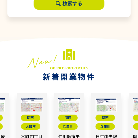
検索する
OPENED PROPERTIES
新着開業物件
関西
関西
関西
大阪市
兵庫県
兵庫県
医療
谷町四丁目
仁川医療モ
日生中央駅
岡