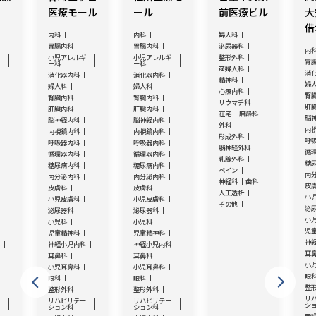
医療モール
ール
前医療ビル
大
借
内科
内科
婦人科
胃腸内科
胃腸内科
泌尿器科
内
ギ
小児アレルギ
小児アレルギ
整形外科
胃
ー科
ー科
産婦人科
消
消化器内科
消化器内科
精神科
婦
婦人科
婦人科
心療内科
腎
腎臓内科
腎臓内科
リウマチ科
肝
肝臓内科
肝臓内科
在宅
麻酔科
脳
脳神経内科
脳神経内科
外科
内
内視鏡内科
内視鏡内科
形成外科
呼
呼吸器内科
呼吸器内科
脳神経外科
循
循環器内科
循環器内科
乳腺外科
糖
糖尿病内科
糖尿病内科
ペイン
内
内分泌内科
内分泌内科
神経科
歯科
皮
皮膚科
皮膚科
人工透析
小
小児皮膚科
小児皮膚科
その他
泌
泌尿器科
泌尿器科
小
小児科
小児科
児
児童精神科
児童精神科
神
科
神経小児内科
神経小児内科
耳
耳鼻科
耳鼻科
小
小児耳鼻科
小児耳鼻科
眼
眼科
眼科
整
整形外科
整形外科
リ
ー
リハビリテー
リハビリテー
シ
ション科
ション科