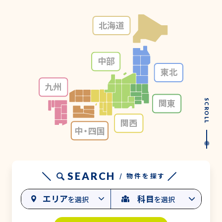
北海道
中部
東北
九州
関東
SCROLL
関西
中・
四国
SEARCH
/ 物件を探す
エリア
科目
を選択
を選択