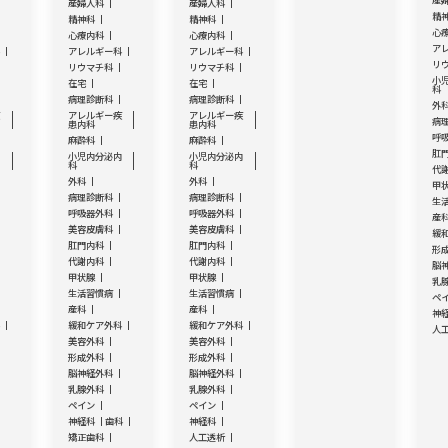
産
産婦人科
産婦人科
精
精神科
精神科
心
心療内科
心療内科
ア
科
アレルギー科
アレルギー科
リ
リウマチ科
リウマチ科
小
在宅
在宅
科
病理診断科
病理診断科
外
疾
アレルギー疾
アレルギー疾
病
患内科
患内科
呼
麻酔科
麻酔科
肛
内
小児内分泌内
小児内分泌内
科
科
代
外科
外科
甲
病理診断科
病理診断科
生
呼吸器外科
呼吸器外科
産
美容皮膚科
美容皮膚科
緩
肛門内科
肛門内科
形
代謝内科
代謝内科
脳
甲状腺
甲状腺
乳
生活習慣病
生活習慣病
ペ
産科
産科
神
科
緩和ケア外科
緩和ケア外科
人
美容外科
美容外科
形成外科
形成外科
脳神経外科
脳神経外科
乳腺外科
乳腺外科
ペイン
ペイン
神経科
歯科
神経科
矯正歯科
人工透析