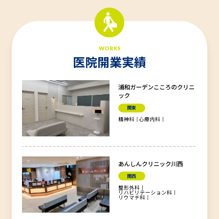
WORKS
医院開業実績
浦和ガーデンこころのクリニ
ック
関東
精神科
心療内科
あんしんクリニック川西
関西
整形外科
リハビリテーション科
リウマチ科