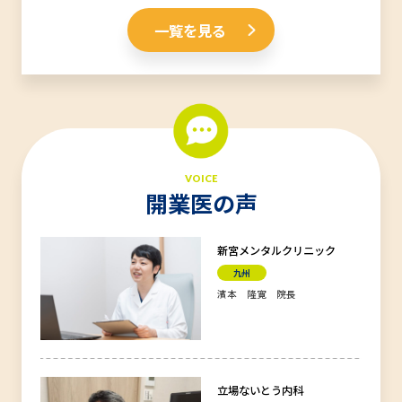
一覧を見る
VOICE
開業医の声
新宮メンタルクリニック
九州
濱本 隆寛 院長
立場ないとう内科