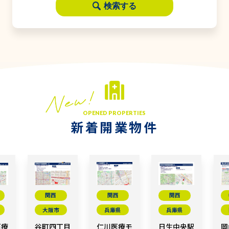
検索する
OPENED PROPERTIES
新着開業物件
関西
関西
関西
大阪市
兵庫県
兵庫県
医療
谷町四丁目
仁川医療モ
日生中央駅
岡