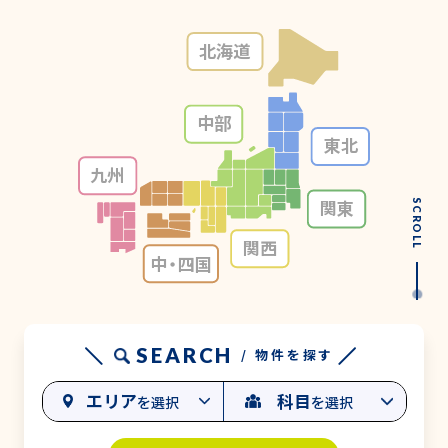
北海道
中部
東北
九州
関東
SCROLL
関西
中・
四国
SEARCH
/ 物件を探す
エリア
科目
を選択
を選択