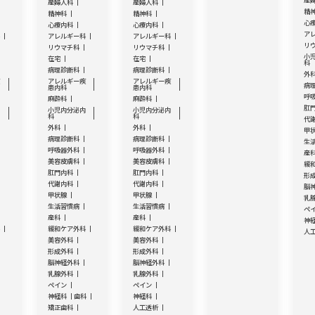
産
産婦人科
産婦人科
精
精神科
精神科
心
心療内科
心療内科
ア
科
アレルギー科
アレルギー科
リ
リウマチ科
リウマチ科
小
在宅
在宅
科
病理診断科
病理診断科
外
疾
アレルギー疾
アレルギー疾
病
患内科
患内科
呼
麻酔科
麻酔科
肛
内
小児内分泌内
小児内分泌内
科
科
代
外科
外科
甲
病理診断科
病理診断科
生
呼吸器外科
呼吸器外科
産
美容皮膚科
美容皮膚科
緩
肛門内科
肛門内科
形
代謝内科
代謝内科
脳
甲状腺
甲状腺
乳
生活習慣病
生活習慣病
ペ
産科
産科
神
科
緩和ケア外科
緩和ケア外科
人
美容外科
美容外科
形成外科
形成外科
脳神経外科
脳神経外科
乳腺外科
乳腺外科
ペイン
ペイン
神経科
歯科
神経科
矯正歯科
人工透析