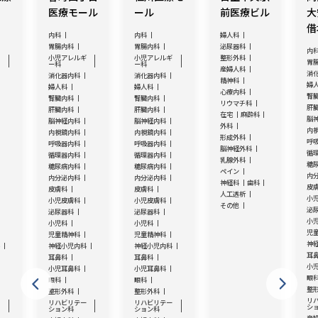
医療モール
ール
前医療ビル
大
借
内科
内科
婦人科
胃腸内科
胃腸内科
泌尿器科
内
ギ
小児アレルギ
小児アレルギ
整形外科
胃
ー科
ー科
産婦人科
消
消化器内科
消化器内科
精神科
婦
婦人科
婦人科
心療内科
腎
腎臓内科
腎臓内科
リウマチ科
肝
肝臓内科
肝臓内科
在宅
麻酔科
脳
脳神経内科
脳神経内科
外科
内
内視鏡内科
内視鏡内科
形成外科
呼
呼吸器内科
呼吸器内科
脳神経外科
循
循環器内科
循環器内科
乳腺外科
糖
糖尿病内科
糖尿病内科
ペイン
内
内分泌内科
内分泌内科
神経科
歯科
皮
皮膚科
皮膚科
人工透析
小
小児皮膚科
小児皮膚科
その他
泌
泌尿器科
泌尿器科
小
小児科
小児科
児
児童精神科
児童精神科
神
科
神経小児内科
神経小児内科
耳
耳鼻科
耳鼻科
小
小児耳鼻科
小児耳鼻科
眼
眼科
眼科
整
整形外科
整形外科
リ
ー
リハビリテー
リハビリテー
シ
ション科
ション科