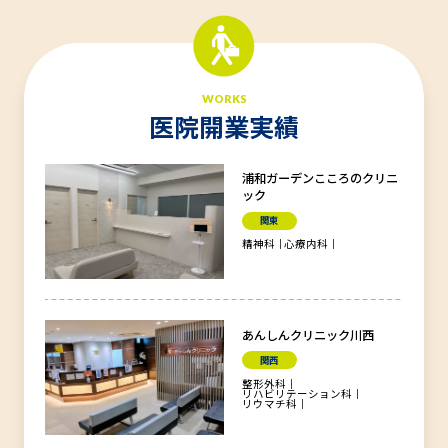
WORKS
医院開業実績
浦和ガーデンこころのクリニ
ック
関東
精神科
心療内科
あんしんクリニック川西
関西
整形外科
リハビリテーション科
リウマチ科