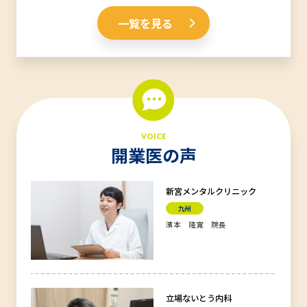
一覧を見る
VOICE
開業医の声
新宮メンタルクリニック
九州
濱本 隆寛 院長
立場ないとう内科