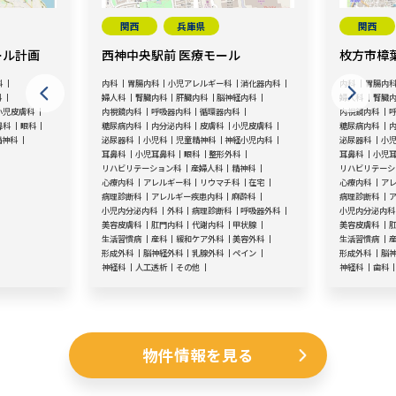
関西
兵庫県
関西
ール計画
西神中央駅前 医療モール
枚方市樟
科
内科
胃腸内科
小児アレルギー科
消化器内科
内科
胃腸内
科
婦人科
腎臓内科
肝臓内科
脳神経内科
婦人科
腎臓
小児皮膚科
内視鏡内科
呼吸器内科
循環器内科
内視鏡内科
鼻科
眼科
糖尿病内科
内分泌内科
皮膚科
小児皮膚科
糖尿病内科
精神科
泌尿器科
小児科
児童精神科
神経小児内科
泌尿器科
小
耳鼻科
小児耳鼻科
眼科
整形外科
耳鼻科
小児
リハビリテーション科
産婦人科
精神科
リハビリテーシ
心療内科
アレルギー科
リウマチ科
在宅
心療内科
ア
病理診断科
アレルギー疾患内科
麻酔科
病理診断科
小児内分泌内科
外科
病理診断科
呼吸器外科
小児内分泌内科
美容皮膚科
肛門内科
代謝内科
甲状腺
美容皮膚科
生活習慣病
産科
緩和ケア外科
美容外科
生活習慣病
形成外科
脳神経外科
乳腺外科
ペイン
形成外科
脳
神経科
人工透析
その他
神経科
歯科
物件情報を見る