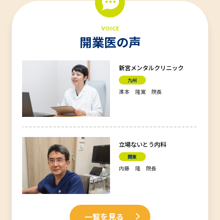
VOICE
開業医の声
新宮メンタルクリニック
九州
濱本 隆寛 院長
立場ないとう内科
関東
内藤 隆 院長
一覧を見る