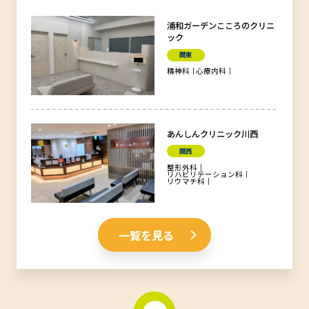
浦和ガーデンこころのクリニ
ック
関東
精神科
心療内科
あんしんクリニック川西
関西
整形外科
リハビリテーション科
リウマチ科
一覧を見る