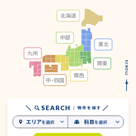
北海道
中部
東北
九州
関東
SCROLL
関西
中・
四国
SEARCH
/ 物件を探す
エリア
科目
を選択
を選択